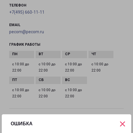
ТЕЛЕФОН
+7(495) 660-11-11
EMAIL
pecom@pecom.ru
ГРАФИК РАБОТЫ
с 10:00 до
с 10:00 до
с 10:00 до
с 10:00 до
22:00
22:00
22:00
22:00
с 10:00 до
с 10:00 до
с 10:00 до
22:00
22:00
22:00
ИСТРА МОСКОВСКАЯ 9
×
ОШИБКА
Московская область, улица Московская, 9