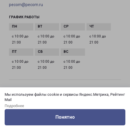
pecom@pecom.ru
ГРАФИК РАБОТЫ
с 10:00 до
с 10:00 до
с 10:00 до
с 10:00 до
21:00
21:00
21:00
21:00
с 10:00 до
с 10:00 до
с 10:00 до
21:00
21:00
21:00
МОСКВА АЗОВСКАЯ 24 КОРПУС 3
Мы используем файлы cookie и сервисы Яндекс.Метрика, Рейтинг
Россия, Москва город, Зюзино район, улица
Mail
Азовская, дом 24, корпус 3
Подробнее
Понятно
на карте
Оцените нашу работу
Услуги
Сервисы
Меню
Кабинет
Контакты
ТЕЛЕФОН