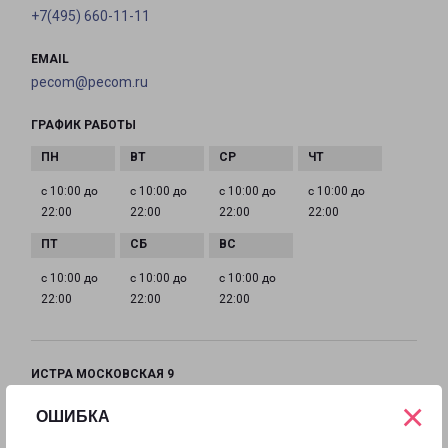
+7(495) 660-11-11
EMAIL
pecom@pecom.ru
ГРАФИК РАБОТЫ
с 10:00 до
с 10:00 до
с 10:00 до
с 10:00 до
22:00
22:00
22:00
22:00
с 10:00 до
с 10:00 до
с 10:00 до
22:00
22:00
22:00
ИСТРА МОСКОВСКАЯ 9
Московская область, улица Московская, 9
×
ОШИБКА
на карте