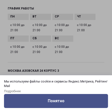
ГРАФИК РАБОТЫ
с 10:00 до
с 10:00 до
с 10:00 до
с 10:00 до
21:00
21:00
21:00
21:00
с 10:00 до
с 10:00 до
с 10:00 до
21:00
21:00
21:00
МОСКВА АЗОВСКАЯ 24 КОРПУС 3
Россия, Москва город, Зюзино район, улица
Мы используем файлы cookie и сервисы Яндекс.Метрика, Рейтинг
Азовская, дом 24, корпус 3
Mail
Подробнее
на карте
Понятно
ТЕЛЕФОН
Оцените нашу работу
Услуги
Сервисы
Меню
Кабинет
Контакты
+7(495) 660-11-11