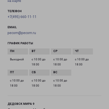
на карте
ТЕЛЕФОН
+7(495) 660-11-11
EMAIL
pecom@pecom.ru
ГРАФИК РАБОТЫ
Выходной
с 10:00 до
с 10:00 до
с 10:00 до
18:00
18:00
18:00
с 10:00 до
с 10:00 до
с 10:00 до
18:00
18:00
18:00
ДЕДОВСК МИРА 9