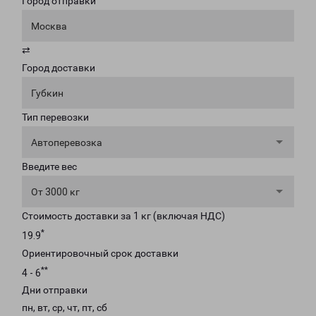
Город отправки
Москва
⇄
Город доставки
Губкин
Тип перевозки
Автоперевозка
Введите вес
От 3000 кг
Стоимость доставки за 1 кг (включая НДС)
*
19.9
Ориентировочный срок доставки
**
4 - 6
Дни отправки
пн, вт, ср, чт, пт, сб