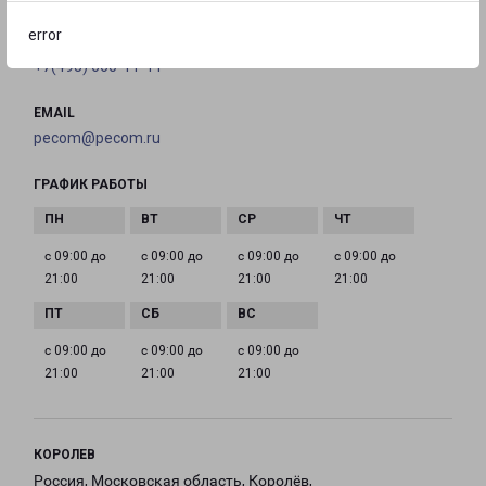
error
ТЕЛЕФОН
+7(495) 660-11-11
EMAIL
pecom@pecom.ru
ГРАФИК РАБОТЫ
с 09:00 до
с 09:00 до
с 09:00 до
с 09:00 до
21:00
21:00
21:00
21:00
с 09:00 до
с 09:00 до
с 09:00 до
21:00
21:00
21:00
КОРОЛЕВ
Россия, Московская область, Королёв,