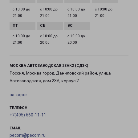
с 10:00 до
с 10:00 до
с 10:00 до
с 10:00 до
21:00
21:00
21:00
21:00
с 10:00 до
с 10:00 до
с 10:00 до
21:00
20:00
20:00
МОСКВА АВТОЗАВОДСКАЯ 23АК2 (СДЭК)
Россия, Москва город, Даниловский район, улица
Автозаводская, дом 23А, корпус 2
на карте
ТЕЛЕФОН
+7(495) 660-11-11
EMAIL
pecom@pecom.ru