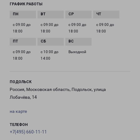
ГРАФИК РАБОТЫ
с 09:00 до
с 09:00 до
с 09:00 до
с 09:00 до
18:00
18:00
18:00
18:00
с 09:00 до
с 10:00 до
Выходной
18:00
14:00
ПОДОЛЬСК
Россия, Московская область, Подольск, улица
Лобачёва, 14
на карте
ТЕЛЕФОН
+7(495) 660-11-11