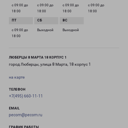
с 09:00 до
с 09:00 до
с 09:00 до
с 09:00 до
18:00
18:00
18:00
18:00
с 09:00 до
Выходной
Выходной
18:00
ЛЮБЕРЦЫ 8 МАРТА 18 КОРПУС 1
город Люберцы, улица 8 Марта, 18 корпус 1
на карте
ТЕЛЕФОН
+7(495) 660-11-11
EMAIL
pecom@pecom.ru
ГРАФИК РАБОТЫ