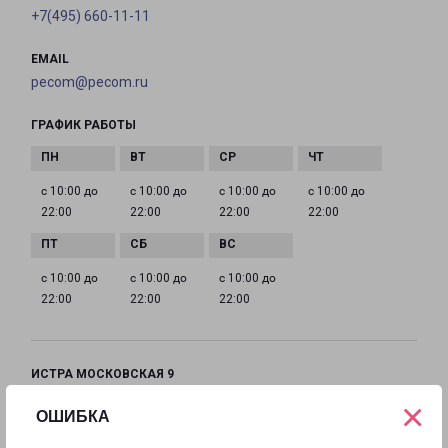
+7(495) 660-11-11
EMAIL
pecom@pecom.ru
ГРАФИК РАБОТЫ
с 10:00 до
с 10:00 до
с 10:00 до
с 10:00 до
22:00
22:00
22:00
22:00
с 10:00 до
с 10:00 до
с 10:00 до
22:00
22:00
22:00
ИСТРА МОСКОВСКАЯ 9
Московская область, улица Московская, 9
×
ОШИБКА
на карте