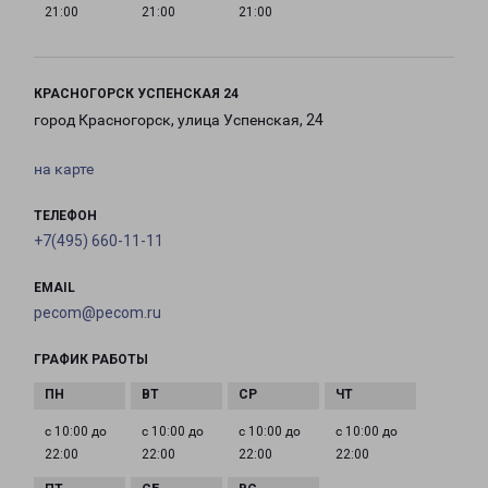
21:00
21:00
21:00
КРАСНОГОРСК УСПЕНСКАЯ 24
город Красногорск, улица Успенская, 24
на карте
ТЕЛЕФОН
+7(495) 660-11-11
EMAIL
pecom@pecom.ru
ГРАФИК РАБОТЫ
с 10:00 до
с 10:00 до
с 10:00 до
с 10:00 до
22:00
22:00
22:00
22:00