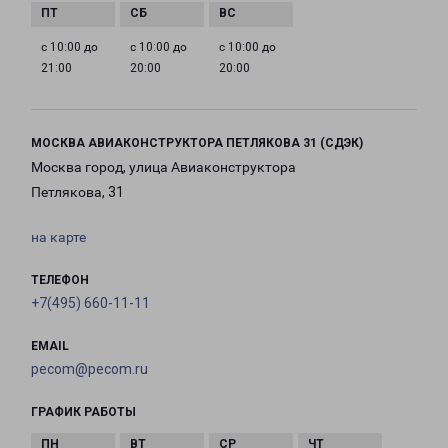
с 10:00 до
с 10:00 до
с 10:00 до
21:00
20:00
20:00
МОСКВА АВИАКОНСТРУКТОРА ПЕТЛЯКОВА 31 (СДЭК)
Москва город, улица Авиаконструктора
Петлякова, 31
на карте
ТЕЛЕФОН
+7(495) 660-11-11
EMAIL
pecom@pecom.ru
ГРАФИК РАБОТЫ