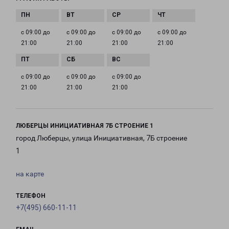
с 09:00 до
с 09:00 до
с 09:00 до
с 09:00 до
21:00
21:00
21:00
21:00
с 09:00 до
с 09:00 до
с 09:00 до
21:00
21:00
21:00
ЛЮБЕРЦЫ ИНИЦИАТИВНАЯ 7Б СТРОЕНИЕ 1
город Люберцы, улица Инициативная, 7Б строение
1
на карте
ТЕЛЕФОН
+7(495) 660-11-11