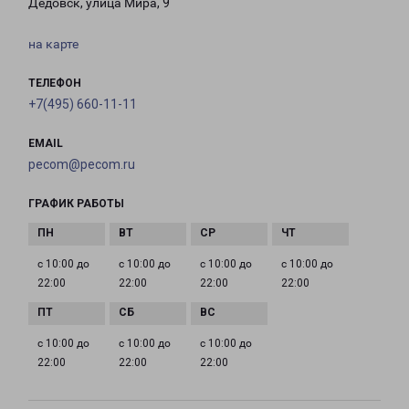
Дедовск, улица Мира, 9
на карте
ТЕЛЕФОН
+7(495) 660-11-11
EMAIL
pecom@pecom.ru
ГРАФИК РАБОТЫ
с 10:00 до
с 10:00 до
с 10:00 до
с 10:00 до
22:00
22:00
22:00
22:00
с 10:00 до
с 10:00 до
с 10:00 до
22:00
22:00
22:00