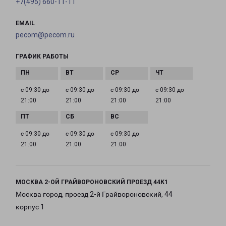
+7(495) 660-11-11
EMAIL
pecom@pecom.ru
ГРАФИК РАБОТЫ
с 09:30 до
с 09:30 до
с 09:30 до
с 09:30 до
21:00
21:00
21:00
21:00
с 09:30 до
с 09:30 до
с 09:30 до
21:00
21:00
21:00
МОСКВА 2-ОЙ ГРАЙВОРОНОВСКИЙ ПРОЕЗД 44К1
Москва город, проезд 2-й Грайвороновский, 44
корпус 1