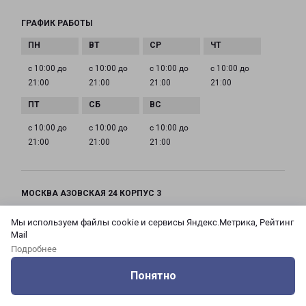
ГРАФИК РАБОТЫ
с 10:00 до
с 10:00 до
с 10:00 до
с 10:00 до
21:00
21:00
21:00
21:00
с 10:00 до
с 10:00 до
с 10:00 до
21:00
21:00
21:00
МОСКВА АЗОВСКАЯ 24 КОРПУС 3
Россия, Москва город, Зюзино район, улица
Мы используем файлы cookie и сервисы Яндекс.Метрика, Рейтинг
Азовская, дом 24, корпус 3
Mail
Подробнее
на карте
Понятно
ТЕЛЕФОН
Оцените нашу работу
Услуги
Сервисы
Меню
Кабинет
Контакты
+7(495) 660-11-11