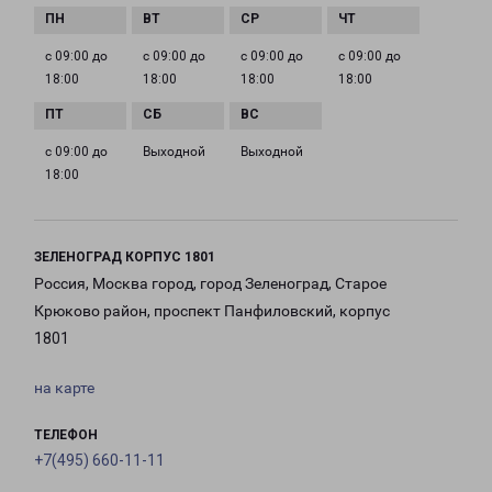
с 09:00 до
с 09:00 до
с 09:00 до
с 09:00 до
18:00
18:00
18:00
18:00
с 09:00 до
Выходной
Выходной
18:00
ЗЕЛЕНОГРАД КОРПУС 1801
Россия, Москва город, город Зеленоград, Старое
Крюково район, проспект Панфиловский, корпус
1801
на карте
ТЕЛЕФОН
+7(495) 660-11-11