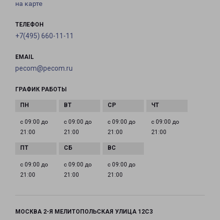
на карте
ТЕЛЕФОН
+7(495) 660-11-11
EMAIL
pecom@pecom.ru
ГРАФИК РАБОТЫ
с 09:00 до
с 09:00 до
с 09:00 до
с 09:00 до
21:00
21:00
21:00
21:00
с 09:00 до
с 09:00 до
с 09:00 до
21:00
21:00
21:00
МОСКВА 2-Я МЕЛИТОПОЛЬСКАЯ УЛИЦА 12С3