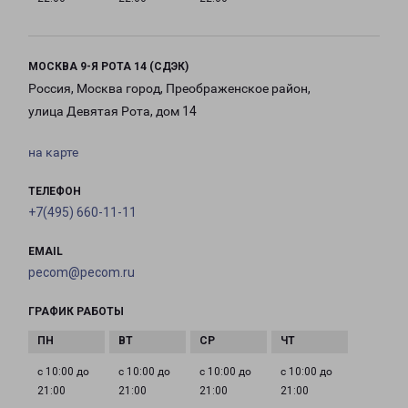
МОСКВА 9-Я РОТА 14 (СДЭК)
Россия, Москва город, Преображенское район,
улица Девятая Рота, дом 14
на карте
ТЕЛЕФОН
+7(495) 660-11-11
EMAIL
pecom@pecom.ru
ГРАФИК РАБОТЫ
с 10:00 до
с 10:00 до
с 10:00 до
с 10:00 до
21:00
21:00
21:00
21:00