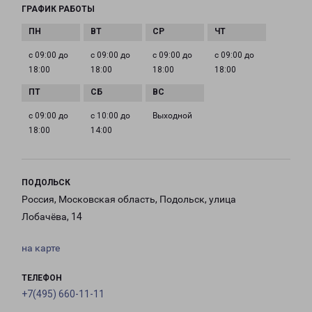
ГРАФИК РАБОТЫ
с 09:00 до
с 09:00 до
с 09:00 до
с 09:00 до
18:00
18:00
18:00
18:00
с 09:00 до
с 10:00 до
Выходной
18:00
14:00
ПОДОЛЬСК
Россия, Московская область, Подольск, улица
Лобачёва, 14
на карте
ТЕЛЕФОН
+7(495) 660-11-11