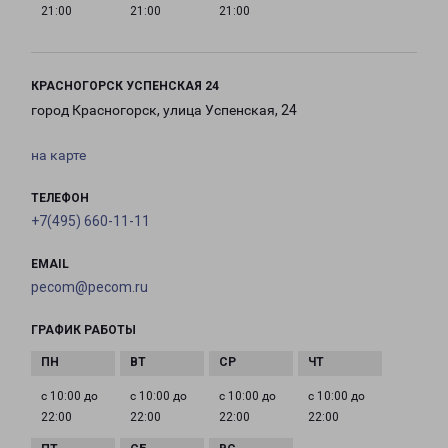
21:00
21:00
21:00
КРАСНОГОРСК УСПЕНСКАЯ 24
город Красногорск, улица Успенская, 24
на карте
ТЕЛЕФОН
+7(495) 660-11-11
EMAIL
pecom@pecom.ru
ГРАФИК РАБОТЫ
с 10:00 до
с 10:00 до
с 10:00 до
с 10:00 до
22:00
22:00
22:00
22:00