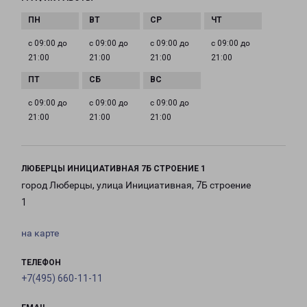
с 09:00 до
с 09:00 до
с 09:00 до
с 09:00 до
21:00
21:00
21:00
21:00
с 09:00 до
с 09:00 до
с 09:00 до
21:00
21:00
21:00
ЛЮБЕРЦЫ ИНИЦИАТИВНАЯ 7Б СТРОЕНИЕ 1
город Люберцы, улица Инициативная, 7Б строение
1
на карте
ТЕЛЕФОН
+7(495) 660-11-11