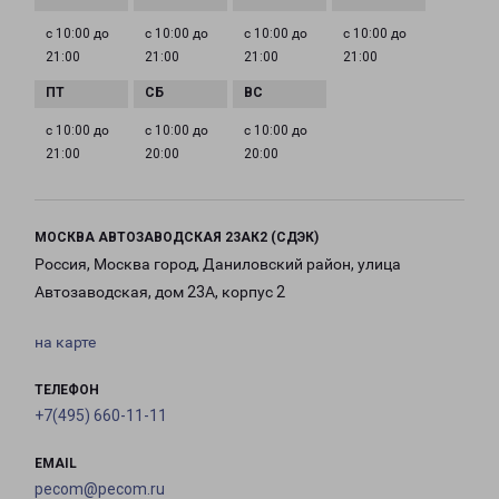
с 10:00 до
с 10:00 до
с 10:00 до
с 10:00 до
21:00
21:00
21:00
21:00
с 10:00 до
с 10:00 до
с 10:00 до
21:00
20:00
20:00
МОСКВА АВТОЗАВОДСКАЯ 23АК2 (СДЭК)
Россия, Москва город, Даниловский район, улица
Автозаводская, дом 23А, корпус 2
на карте
ТЕЛЕФОН
+7(495) 660-11-11
EMAIL
pecom@pecom.ru