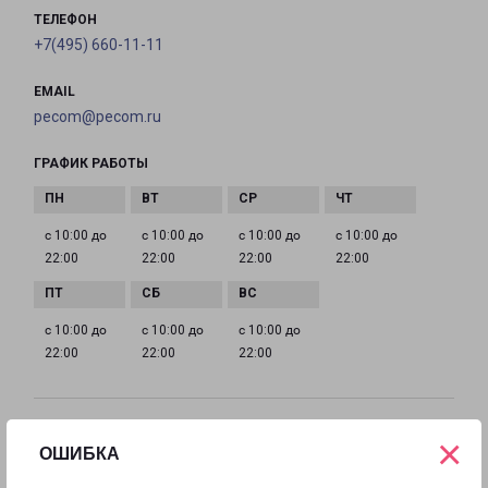
ТЕЛЕФОН
+7(495) 660-11-11
EMAIL
pecom@pecom.ru
ГРАФИК РАБОТЫ
с 10:00 до
с 10:00 до
с 10:00 до
с 10:00 до
22:00
22:00
22:00
22:00
с 10:00 до
с 10:00 до
с 10:00 до
22:00
22:00
22:00
ИСТРА МОСКОВСКАЯ 9
×
ОШИБКА
Московская область, улица Московская, 9