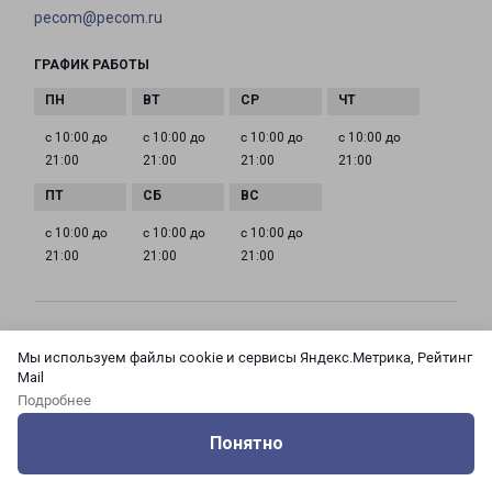
pecom@pecom.ru
ГРАФИК РАБОТЫ
с 10:00 до
с 10:00 до
с 10:00 до
с 10:00 до
21:00
21:00
21:00
21:00
с 10:00 до
с 10:00 до
с 10:00 до
21:00
21:00
21:00
МОСКВА АЗОВСКАЯ 24 КОРПУС 3
Мы используем файлы cookie и сервисы Яндекс.Метрика, Рейтинг
Россия, Москва город, Зюзино район, улица
Mail
Азовская, дом 24, корпус 3
Подробнее
Понятно
на карте
Оцените нашу работу
Услуги
Сервисы
Меню
Кабинет
Контакты
ТЕЛЕФОН