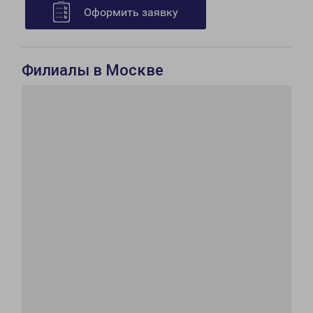
Оформить заявку
Филиалы в Москве