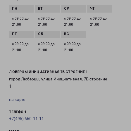
с 09:00 до
с 09:00 до
с 09:00 до
с 09:00 до
21:00
21:00
21:00
21:00
с 09:00 до
с 09:00 до
с 09:00 до
21:00
21:00
21:00
ЛЮБЕРЦЫ ИНИЦИАТИВНАЯ 7Б СТРОЕНИЕ 1
город Люберцы, улица Инициативная, 7Б строение
1
на карте
ТЕЛЕФОН
+7(495) 660-11-11