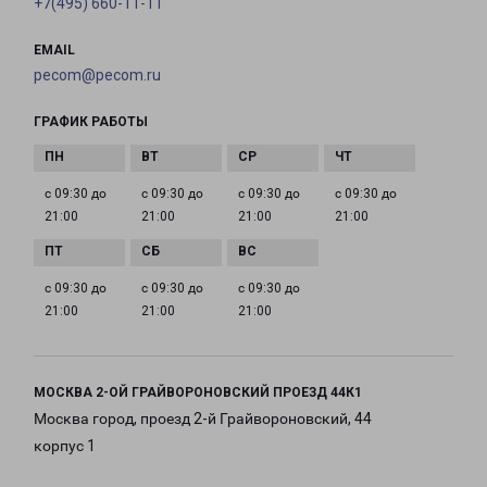
+7(495) 660-11-11
EMAIL
pecom@pecom.ru
ГРАФИК РАБОТЫ
с 09:30 до
с 09:30 до
с 09:30 до
с 09:30 до
21:00
21:00
21:00
21:00
с 09:30 до
с 09:30 до
с 09:30 до
21:00
21:00
21:00
МОСКВА 2-ОЙ ГРАЙВОРОНОВСКИЙ ПРОЕЗД 44К1
Москва город, проезд 2-й Грайвороновский, 44
корпус 1