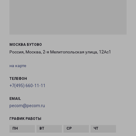
МОСКВА БУТОВО
Россия, Москва, 2-я Мелитопольская улица, 12Ас1
на карте
ТЕЛЕФОН
+7(495) 660-11-11
EMAIL
pecom@pecom.ru
ГРАФИК РАБОТЫ