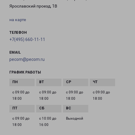
Ярославский проезд, 1В
на карте
ТЕЛЕФОН
+7(495) 660-11-11
EMAIL
pecom@pecom.ru
ГРАФИК РАБОТЫ
с 09:00 до
с 09:00 до
с 09:00 до
с 09:00 до
18:00
18:00
18:00
18:00
с 09:00 до
с 10:00 до
Выходной
18:00
16:00