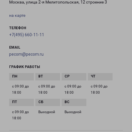
Москва, улица 2-я Мелитопольская, 12 строение 3
на карте
ТЕЛЕФОН
+7(495) 660-11-11
EMAIL
pecom@pecom.ru
ГРАФИК РАБОТЫ
с 09:00 до
с 09:00 до
с 09:00 до
с 09:00 до
18:00
18:00
18:00
18:00
с 09:00 до
Выходной
Выходной
18:00