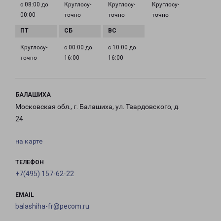
с 08:00 до
Круглосу­
Круглосу­
Круглосу­
00:00
точно
точно
точно
Круглосу­
с 00:00 до
с 10:00 до
точно
16:00
16:00
БАЛАШИХА
Московская обл., г. Балашиха, ул. Твардовского, д.
24
на карте
ТЕЛЕФОН
+7(495) 157-62-22
EMAIL
balashiha-fr@pecom.ru