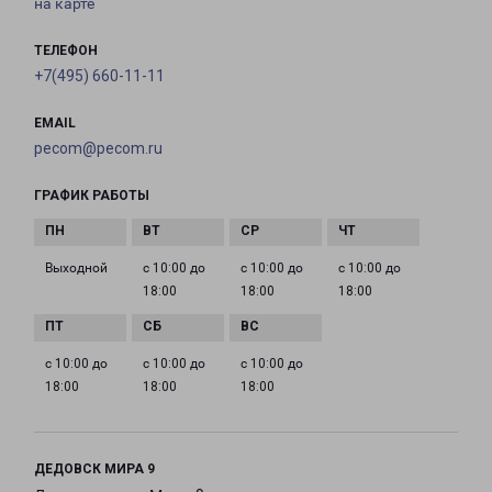
на карте
ТЕЛЕФОН
+7(495) 660-11-11
EMAIL
pecom@pecom.ru
ГРАФИК РАБОТЫ
Выходной
с 10:00 до
с 10:00 до
с 10:00 до
18:00
18:00
18:00
с 10:00 до
с 10:00 до
с 10:00 до
18:00
18:00
18:00
ДЕДОВСК МИРА 9