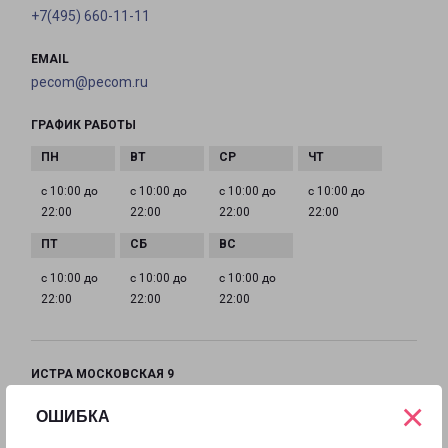
+7(495) 660-11-11
EMAIL
pecom@pecom.ru
ГРАФИК РАБОТЫ
с 10:00 до
с 10:00 до
с 10:00 до
с 10:00 до
22:00
22:00
22:00
22:00
с 10:00 до
с 10:00 до
с 10:00 до
22:00
22:00
22:00
ИСТРА МОСКОВСКАЯ 9
Московская область, улица Московская, 9
×
ОШИБКА
на карте