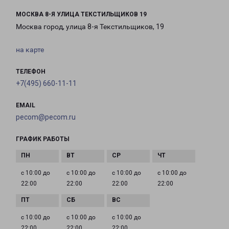
МОСКВА 8-Я УЛИЦА ТЕКСТИЛЬЩИКОВ 19
Москва город, улица 8-я Текстильщиков, 19
на карте
ТЕЛЕФОН
+7(495) 660-11-11
EMAIL
pecom@pecom.ru
ГРАФИК РАБОТЫ
с 10:00 до
с 10:00 до
с 10:00 до
с 10:00 до
22:00
22:00
22:00
22:00
с 10:00 до
с 10:00 до
с 10:00 до
22:00
22:00
22:00