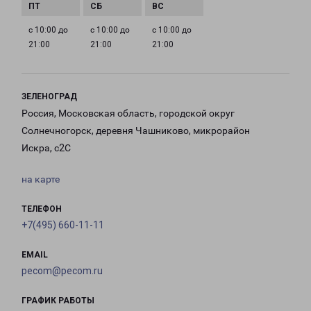
с 10:00 до
с 10:00 до
с 10:00 до
21:00
21:00
21:00
ЗЕЛЕНОГРАД
Россия, Московская область, городской округ
Солнечногорск, деревня Чашниково, микрорайон
Искра, с2С
на карте
ТЕЛЕФОН
+7(495) 660-11-11
EMAIL
pecom@pecom.ru
ГРАФИК РАБОТЫ