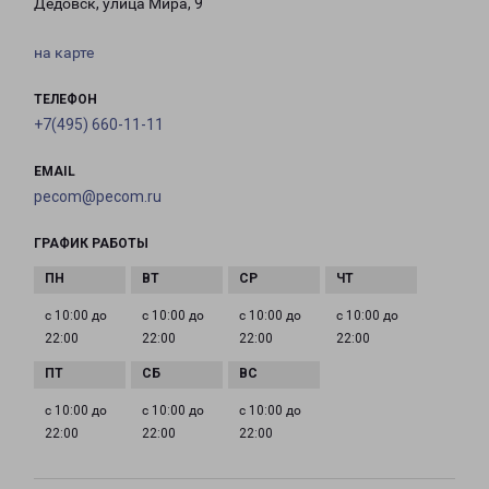
Дедовск, улица Мира, 9
на карте
ТЕЛЕФОН
+7(495) 660-11-11
EMAIL
pecom@pecom.ru
ГРАФИК РАБОТЫ
с 10:00 до
с 10:00 до
с 10:00 до
с 10:00 до
22:00
22:00
22:00
22:00
с 10:00 до
с 10:00 до
с 10:00 до
22:00
22:00
22:00