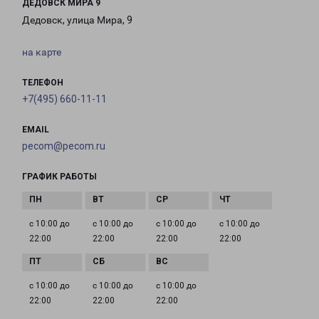
ДЕДОВСК МИРА 9
Дедовск, улица Мира, 9
на карте
ТЕЛЕФОН
+7(495) 660-11-11
EMAIL
pecom@pecom.ru
ГРАФИК РАБОТЫ
с 10:00 до
с 10:00 до
с 10:00 до
с 10:00 до
22:00
22:00
22:00
22:00
с 10:00 до
с 10:00 до
с 10:00 до
22:00
22:00
22:00