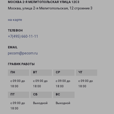
МОСКВА 2-Я МЕЛИТОПОЛЬСКАЯ УЛИЦА 12С3
Москва, улица 2-я Мелитопольская, 12 строение 3
на карте
ТЕЛЕФОН
+7(495) 660-11-11
EMAIL
pecom@pecom.ru
ГРАФИК РАБОТЫ
с 09:00 до
с 09:00 до
с 09:00 до
с 09:00 до
18:00
18:00
18:00
18:00
с 09:00 до
Выходной
Выходной
18:00