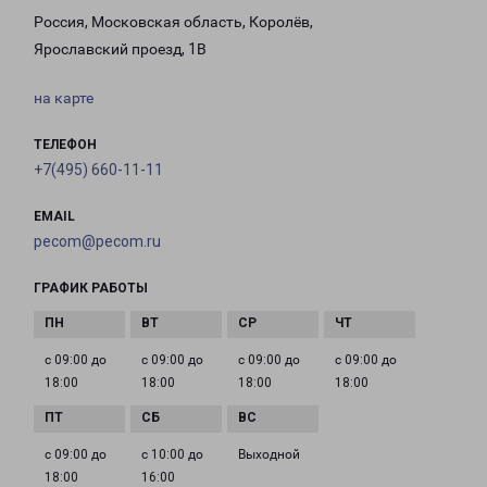
Россия, Московская область, Королёв,
Ярославский проезд, 1В
на карте
ТЕЛЕФОН
+7(495) 660-11-11
EMAIL
pecom@pecom.ru
ГРАФИК РАБОТЫ
с 09:00 до
с 09:00 до
с 09:00 до
с 09:00 до
18:00
18:00
18:00
18:00
с 09:00 до
с 10:00 до
Выходной
18:00
16:00