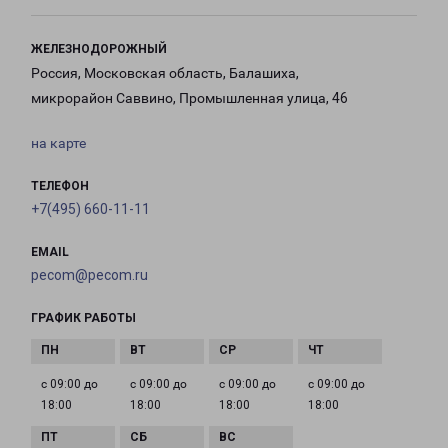
ЖЕЛЕЗНОДОРОЖНЫЙ
Россия, Московская область, Балашиха,
микрорайон Саввино, Промышленная улица, 46
на карте
ТЕЛЕФОН
+7(495) 660-11-11
EMAIL
pecom@pecom.ru
ГРАФИК РАБОТЫ
с 09:00 до
с 09:00 до
с 09:00 до
с 09:00 до
18:00
18:00
18:00
18:00