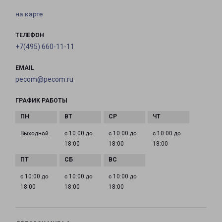
на карте
ТЕЛЕФОН
+7(495) 660-11-11
EMAIL
pecom@pecom.ru
ГРАФИК РАБОТЫ
Выходной
с 10:00 до
с 10:00 до
с 10:00 до
18:00
18:00
18:00
с 10:00 до
с 10:00 до
с 10:00 до
18:00
18:00
18:00