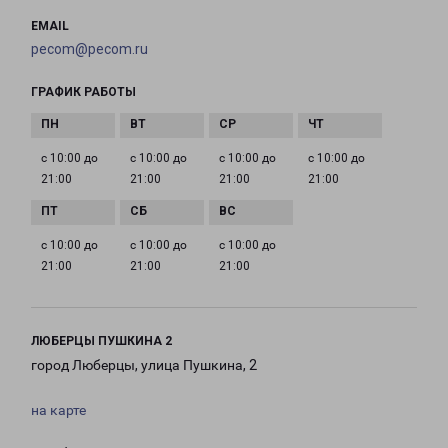
EMAIL
pecom@pecom.ru
ГРАФИК РАБОТЫ
с 10:00 до
с 10:00 до
с 10:00 до
с 10:00 до
21:00
21:00
21:00
21:00
с 10:00 до
с 10:00 до
с 10:00 до
21:00
21:00
21:00
ЛЮБЕРЦЫ ПУШКИНА 2
город Люберцы, улица Пушкина, 2
на карте