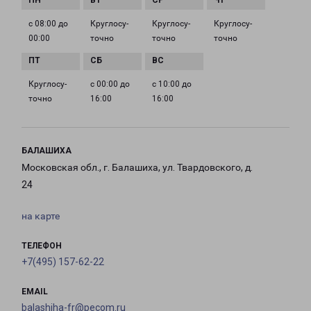
с 08:00 до
Круглосу­
Круглосу­
Круглосу­
00:00
точно
точно
точно
Круглосу­
с 00:00 до
с 10:00 до
точно
16:00
16:00
БАЛАШИХА
Московская обл., г. Балашиха, ул. Твардовского, д.
24
на карте
ТЕЛЕФОН
+7(495) 157-62-22
EMAIL
balashiha-fr@pecom.ru