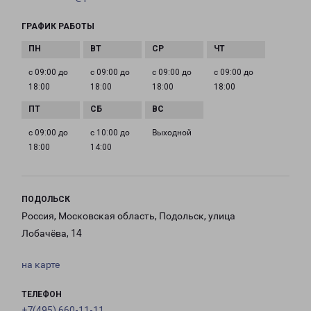
ГРАФИК РАБОТЫ
с 09:00 до
с 09:00 до
с 09:00 до
с 09:00 до
18:00
18:00
18:00
18:00
с 09:00 до
с 10:00 до
Выходной
18:00
14:00
ПОДОЛЬСК
Россия, Московская область, Подольск, улица
Лобачёва, 14
на карте
ТЕЛЕФОН
+7(495) 660-11-11