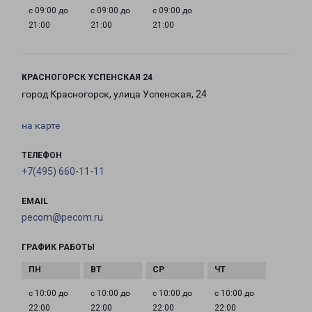
с 09:00 до
с 09:00 до
с 09:00 до
21:00
21:00
21:00
КРАСНОГОРСК УСПЕНСКАЯ 24
город Красногорск, улица Успенская, 24
на карте
ТЕЛЕФОН
+7(495) 660-11-11
EMAIL
pecom@pecom.ru
ГРАФИК РАБОТЫ
с 10:00 до
с 10:00 до
с 10:00 до
с 10:00 до
22:00
22:00
22:00
22:00