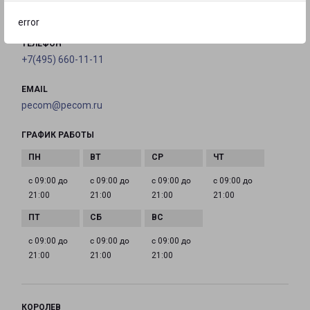
на карте
error
ТЕЛЕФОН
+7(495) 660-11-11
EMAIL
pecom@pecom.ru
ГРАФИК РАБОТЫ
с 09:00 до
с 09:00 до
с 09:00 до
с 09:00 до
21:00
21:00
21:00
21:00
с 09:00 до
с 09:00 до
с 09:00 до
21:00
21:00
21:00
КОРОЛЕВ