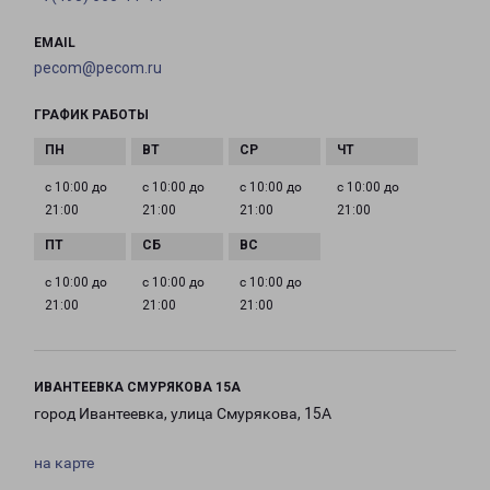
EMAIL
pecom@pecom.ru
ГРАФИК РАБОТЫ
с 10:00 до
с 10:00 до
с 10:00 до
с 10:00 до
21:00
21:00
21:00
21:00
с 10:00 до
с 10:00 до
с 10:00 до
21:00
21:00
21:00
ИВАНТЕЕВКА СМУРЯКОВА 15А
город Ивантеевка, улица Смурякова, 15А
на карте