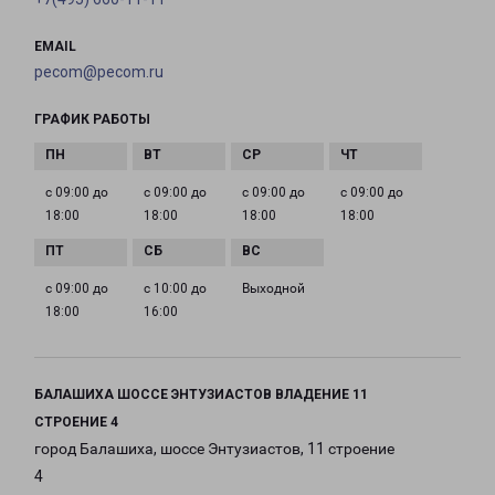
EMAIL
pecom@pecom.ru
ГРАФИК РАБОТЫ
с 09:00 до
с 09:00 до
с 09:00 до
с 09:00 до
18:00
18:00
18:00
18:00
с 09:00 до
с 10:00 до
Выходной
18:00
16:00
БАЛАШИХА ШОССЕ ЭНТУЗИАСТОВ ВЛАДЕНИЕ 11
СТРОЕНИЕ 4
город Балашиха, шоссе Энтузиастов, 11 строение
4