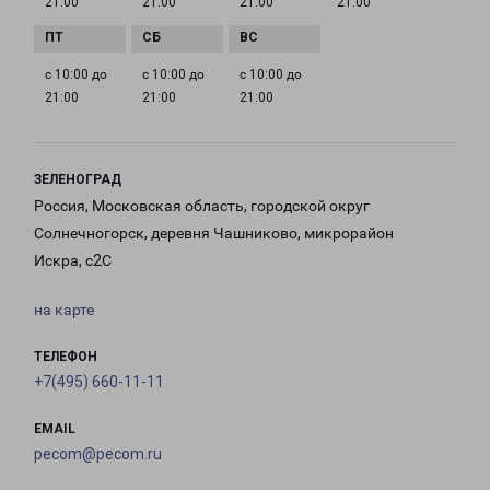
21:00
21:00
21:00
21:00
с 10:00 до
с 10:00 до
с 10:00 до
21:00
21:00
21:00
ЗЕЛЕНОГРАД
Россия, Московская область, городской округ
Солнечногорск, деревня Чашниково, микрорайон
Искра, с2С
на карте
ТЕЛЕФОН
+7(495) 660-11-11
EMAIL
pecom@pecom.ru