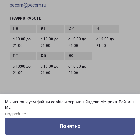
pecom@pecom.ru
ГРАФИК РАБОТЫ
с 10:00 до
с 10:00 до
с 10:00 до
с 10:00 до
21:00
21:00
21:00
21:00
с 10:00 до
с 10:00 до
с 10:00 до
21:00
21:00
21:00
МОСКВА АЗОВСКАЯ 24 КОРПУС 3
Мы используем файлы cookie и сервисы Яндекс.Метрика, Рейтинг
Россия, Москва город, Зюзино район, улица
Mail
Азовская, дом 24, корпус 3
Подробнее
Понятно
на карте
Оцените нашу работу
Услуги
Сервисы
Меню
Кабинет
Контакты
ТЕЛЕФОН