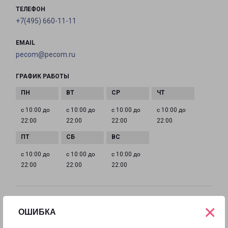
ТЕЛЕФОН
+7(495) 660-11-11
EMAIL
pecom@pecom.ru
ГРАФИК РАБОТЫ
с 10:00 до
с 10:00 до
с 10:00 до
с 10:00 до
22:00
22:00
22:00
22:00
с 10:00 до
с 10:00 до
с 10:00 до
22:00
22:00
22:00
ИСТРА МОСКОВСКАЯ 9
×
ОШИБКА
Московская область, улица Московская, 9