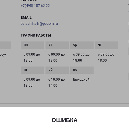
+7(495) 157-62-22
EMAIL
balashiha-fr@pecom.ru
ГРАФИК РАБОТЫ
осу­
с 09:00 до
с 09:00 до
с 09:00 до
с 09:00 до
18:00
18:00
18:00
18:00
с 09:00 до
с 10:00 до
Выходной
18:00
14:00
ДЕДОВСК МИРА 9
Дедовск, улица Мира, 9
ОШИБКА