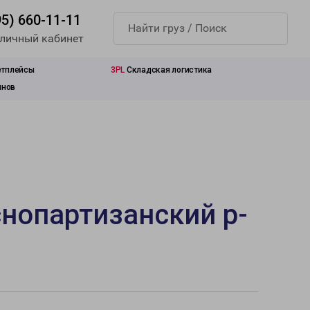
95) 660-11-11
 личный кабинет
етплейсы
3PL
Складская логистика
инов
снопартизанский р-