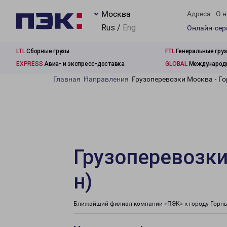
Москва
Адреса
О н
Rus /
Eng
Онлайн-се
LTL
Сборные грузы
FTL
Генеральные гру
EXPRESS
Авиа- и экспресс-доставка
GLOBAL
Международн
Главная
Направления
Грузоперевозки Москва - Г
Грузоперевозки
н)
Ближайший филиал компании «ПЭК» к городу Горный