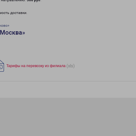
у направлению:
500 руб
.
мость доставки.
ково»
«Москва»
(xls)
Тарифы на перевозку из филиала