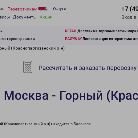
+7 (4
ас
Услуги
Перевозчикам
Вход в
рвисы
Документы
Акции
зы
RETAIL
Доставка в торговые сети и марк
ые грузоперевозки
EASYWAY
Логистика для интернет-магаз
орный (Краснопартизанский р-н)
Рассчитать и заказать перевозку
 Москва - Горный (Кра
 (Краснопартизанский р-н) находится в Балакове.