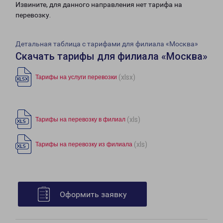
Извините, для данного направления нет тарифа на
перевозку.
Детальная таблица с тарифами для филиала «Москва»
Скачать тарифы для филиала «Москва»
(xlsx)
Тарифы на услуги перевозки
(xls)
Тарифы на перевозку в филиал
(xls)
Тарифы на перевозку из филиала
Оформить заявку