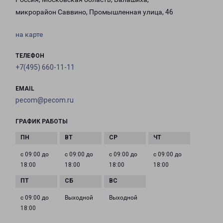
микрорайон Саввино, Промышленная улица, 46
на карте
ТЕЛЕФОН
+7(495) 660-11-11
EMAIL
pecom@pecom.ru
ГРАФИК РАБОТЫ
с 09:00 до
с 09:00 до
с 09:00 до
с 09:00 до
18:00
18:00
18:00
18:00
с 09:00 до
Выходной
Выходной
18:00