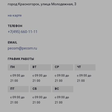
город Красногорск, улица Молодежная, 3
на карте
ТЕЛЕФОН
+7(495) 660-11-11
EMAIL
pecom@pecom.ru
ГРАФИК РАБОТЫ
с 09:00 до
с 09:00 до
с 09:00 до
с 09:00 до
21:00
21:00
21:00
21:00
с 09:00 до
с 09:00 до
с 09:00 до
21:00
21:00
21:00