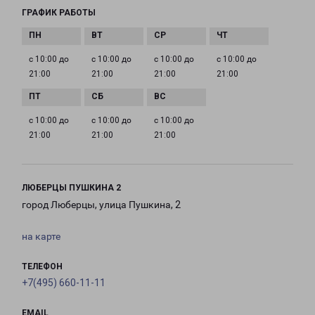
ГРАФИК РАБОТЫ
с 10:00 до
с 10:00 до
с 10:00 до
с 10:00 до
21:00
21:00
21:00
21:00
с 10:00 до
с 10:00 до
с 10:00 до
21:00
21:00
21:00
ЛЮБЕРЦЫ ПУШКИНА 2
город Люберцы, улица Пушкина, 2
на карте
ТЕЛЕФОН
+7(495) 660-11-11
EMAIL