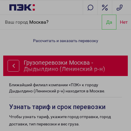
Главная
Направления
Грузоперевозки Москва - Дыдылдино
Ваш город
Москва?
Да
Нет
(Ленинский р-н)
Рассчитать и заказать перевозку
Грузоперевозки Москва -
Дыдылдино (Ленинский р-н)
Ближайший филиал компании «ПЭК» к городу
Дыдылдино (Ленинский р-н) находится в Москве.
Узнать тариф и срок перевозки
Чтобы узнать тариф, укажите город отправки, город
доставки, тип перевозки и вес груза.