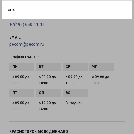
на карте
error
ТЕЛЕФОН
+7(495) 660-11-11
EMAIL
pecom@pecom.ru
ГРАФИК РАБОТЫ
с 09:00 до
с 09:00 до
с 09:00 до
с 09:00 до
18:00
18:00
18:00
18:00
с 09:00 до
с 10:00 до
Выходной
18:00
16:00
КРАСНОГОРСК МОЛОДЕЖНАЯ 3