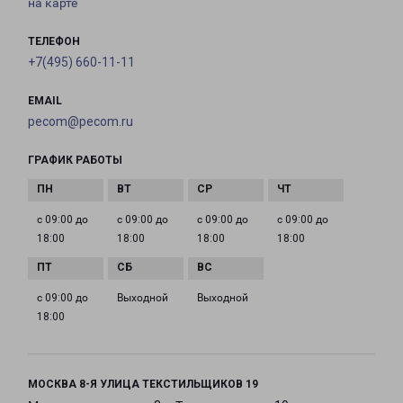
на карте
ТЕЛЕФОН
+7(495) 660-11-11
EMAIL
pecom@pecom.ru
ГРАФИК РАБОТЫ
с 09:00 до
с 09:00 до
с 09:00 до
с 09:00 до
18:00
18:00
18:00
18:00
с 09:00 до
Выходной
Выходной
18:00
МОСКВА 8-Я УЛИЦА ТЕКСТИЛЬЩИКОВ 19