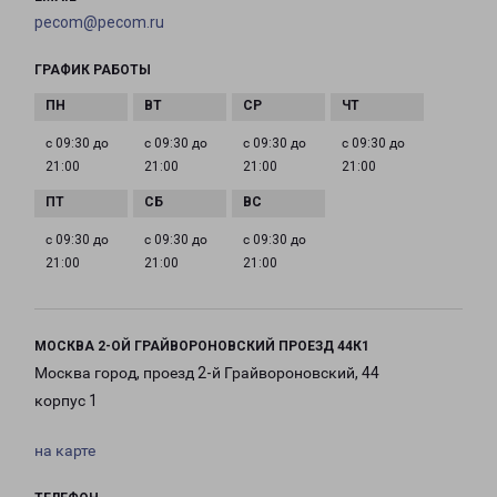
pecom@pecom.ru
ГРАФИК РАБОТЫ
с 09:30 до
с 09:30 до
с 09:30 до
с 09:30 до
21:00
21:00
21:00
21:00
с 09:30 до
с 09:30 до
с 09:30 до
21:00
21:00
21:00
МОСКВА 2-ОЙ ГРАЙВОРОНОВСКИЙ ПРОЕЗД 44К1
Москва город, проезд 2-й Грайвороновский, 44
корпус 1
на карте