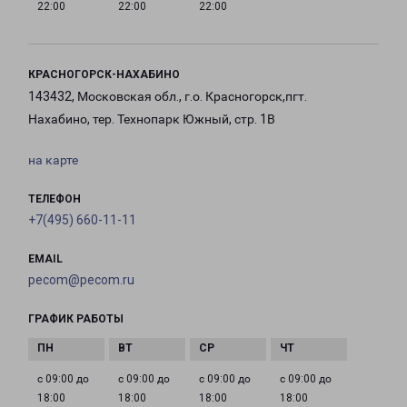
22:00
22:00
22:00
КРАСНОГОРСК-НАХАБИНО
143432, Московская обл., г.о. Красногорск,пгт.
Нахабино, тер. Технопарк Южный, стр. 1В
на карте
ТЕЛЕФОН
+7(495) 660-11-11
EMAIL
pecom@pecom.ru
ГРАФИК РАБОТЫ
с 09:00 до
с 09:00 до
с 09:00 до
с 09:00 до
18:00
18:00
18:00
18:00