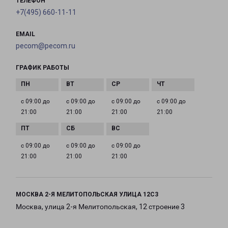
ТЕЛЕФОН
+7(495) 660-11-11
EMAIL
pecom@pecom.ru
ГРАФИК РАБОТЫ
с 09:00 до
с 09:00 до
с 09:00 до
с 09:00 до
21:00
21:00
21:00
21:00
с 09:00 до
с 09:00 до
с 09:00 до
21:00
21:00
21:00
МОСКВА 2-Я МЕЛИТОПОЛЬСКАЯ УЛИЦА 12С3
Москва, улица 2-я Мелитопольская, 12 строение 3