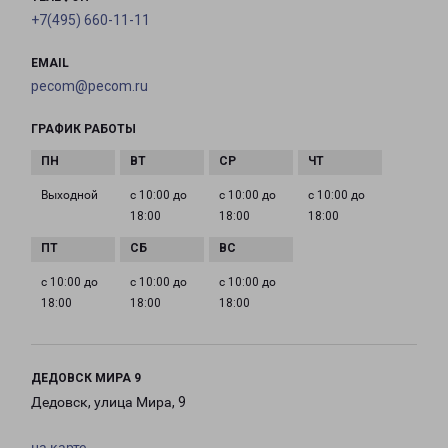
+7(495) 660-11-11
EMAIL
pecom@pecom.ru
ГРАФИК РАБОТЫ
Выходной
с 10:00 до
с 10:00 до
с 10:00 до
18:00
18:00
18:00
с 10:00 до
с 10:00 до
с 10:00 до
18:00
18:00
18:00
ДЕДОВСК МИРА 9
Дедовск, улица Мира, 9
на карте