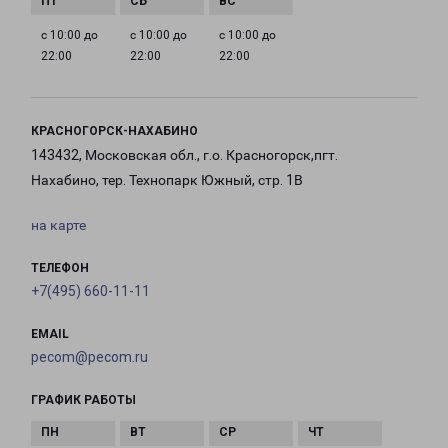
с 10:00 до
с 10:00 до
с 10:00 до
22:00
22:00
22:00
КРАСНОГОРСК-НАХАБИНО
143432, Московская обл., г.о. Красногорск,пгт.
Нахабино, тер. Технопарк Южный, стр. 1В
на карте
ТЕЛЕФОН
+7(495) 660-11-11
EMAIL
pecom@pecom.ru
ГРАФИК РАБОТЫ