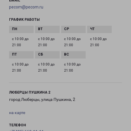
EMAIL
pecom@pecom.ru
ГРАФИК РАБОТЫ
с 10:00 до
с 10:00 до
с 10:00 до
с 10:00 до
21:00
21:00
21:00
21:00
с 10:00 до
с 10:00 до
с 10:00 до
21:00
21:00
21:00
ЛЮБЕРЦЫ ПУШКИНА 2
город Люберцы, улица Пушкина, 2
на карте
ТЕЛЕФОН