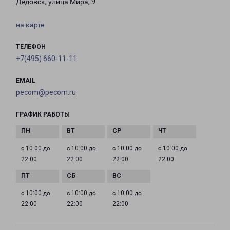
Дедовск, улица Мира, 9
на карте
ТЕЛЕФОН
+7(495) 660-11-11
EMAIL
pecom@pecom.ru
ГРАФИК РАБОТЫ
с 10:00 до
с 10:00 до
с 10:00 до
с 10:00 до
22:00
22:00
22:00
22:00
с 10:00 до
с 10:00 до
с 10:00 до
22:00
22:00
22:00