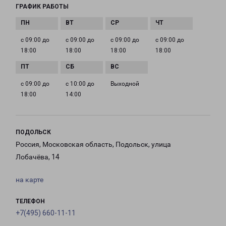
ГРАФИК РАБОТЫ
с 09:00 до
с 09:00 до
с 09:00 до
с 09:00 до
18:00
18:00
18:00
18:00
с 09:00 до
с 10:00 до
Выходной
18:00
14:00
ПОДОЛЬСК
Россия, Московская область, Подольск, улица
Лобачёва, 14
на карте
ТЕЛЕФОН
+7(495) 660-11-11