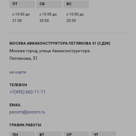
с 10:00 до
с 10:00 до
с 10:00 до
21:00
20:00
20:00
МОСКВА АВИАКОНСТРУКТОРА ПЕТЛЯКОВА 31 (СДЭК)
Москва город, улица Авиаконструктора
Петлякова, 31
на карте
ТЕЛЕФОН
+7(495) 660-11-11
EMAIL
pecom@pecom.ru
ГРАФИК РАБОТЫ