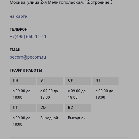
Москва, улица 2-я Мелитопольская, 12 строение 3
на карте
ТЕЛЕФОН
+7(495) 660-11-11
EMAIL
pecom@pecom.ru
ГРАФИК РАБОТЫ
с 09:00 до
с 09:00 до
с 09:00 до
с 09:00 до
18:00
18:00
18:00
18:00
с 09:00 до
Выходной
Выходной
18:00