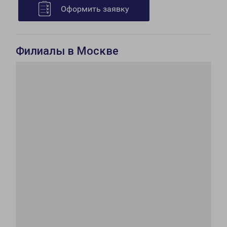
Оформить заявку
Филиалы в Москве