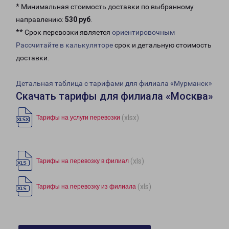
* Минимальная стоимость доставки по выбранному
направлению:
530 руб
.
** Срок перевозки является
ориентировочным
Рассчитайте в калькуляторе
срок и детальную стоимость
доставки.
Детальная таблица с тарифами для филиала «Мурманск»
Скачать тарифы для филиала «Москва»
(xlsx)
Тарифы на услуги перевозки
(xls)
Тарифы на перевозку в филиал
(xls)
Тарифы на перевозку из филиала