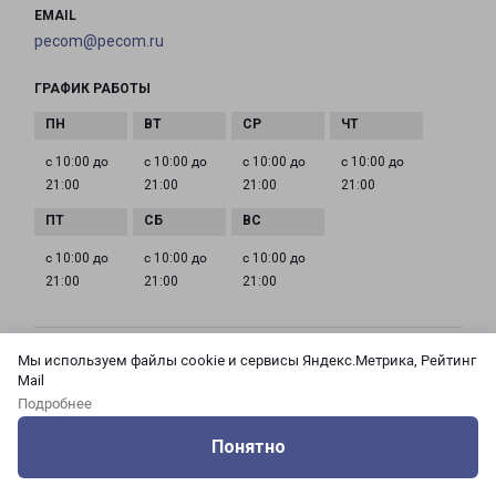
EMAIL
pecom@pecom.ru
ГРАФИК РАБОТЫ
с 10:00 до
с 10:00 до
с 10:00 до
с 10:00 до
21:00
21:00
21:00
21:00
с 10:00 до
с 10:00 до
с 10:00 до
21:00
21:00
21:00
Мы используем файлы cookie и сервисы Яндекс.Метрика, Рейтинг
МОСКВА АЗОВСКАЯ 24 КОРПУС 3
Mail
Россия, Москва город, Зюзино район, улица
Подробнее
Азовская, дом 24, корпус 3
Понятно
на карте
Оцените нашу работу
Услуги
Сервисы
Меню
Кабинет
Контакты