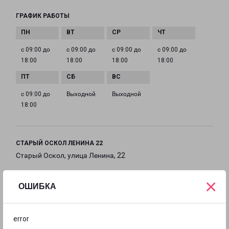
ГРАФИК РАБОТЫ
с 09:00 до
с 09:00 до
с 09:00 до
с 09:00 до
18:00
18:00
18:00
18:00
с 09:00 до
Выходной
Выходной
18:00
СТАРЫЙ ОСКОЛ ЛЕНИНА 22
Старый Оскол, улица Ленина, 22
на карте
×
ОШИБКА
ТЕЛЕФОН
+7(4725) 390-515
error