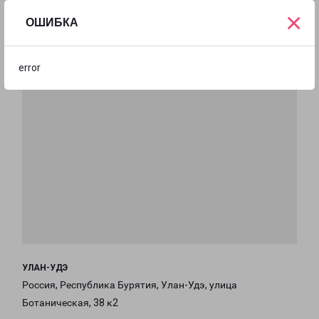
×
ОШИБКА
error
УЛАН-УДЭ
Россия, Республика Бурятия, Улан-Удэ, улица
Ботаническая, 38 к2