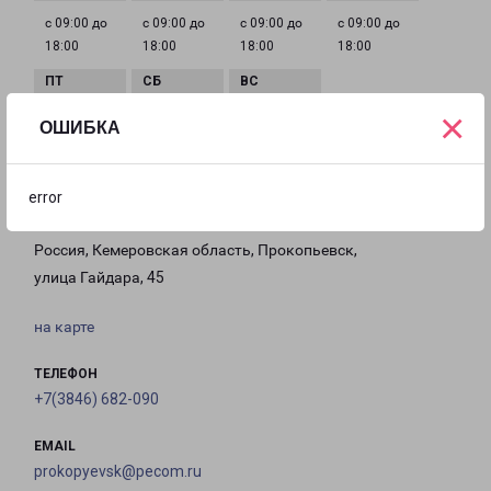
с 09:00 до
с 09:00 до
с 09:00 до
с 09:00 до
18:00
18:00
18:00
18:00
×
с 09:00 до
с 10:00 до
Выходной
ОШИБКА
18:00
16:00
error
ПРОКОПЬЕВСК
Россия, Кемеровская область, Прокопьевск,
улица Гайдара, 45
на карте
ТЕЛЕФОН
+7(3846) 682-090
EMAIL
prokopyevsk@pecom.ru