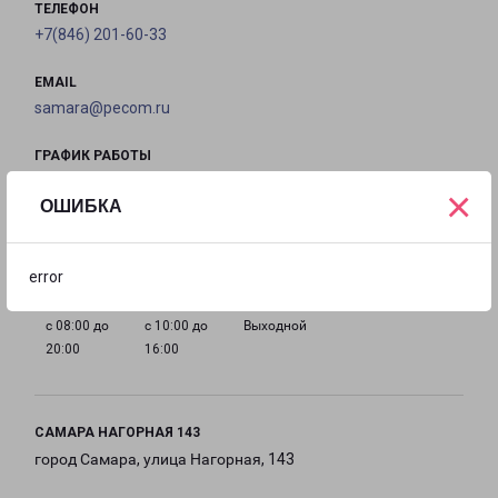
ТЕЛЕФОН
+7(846) 201-60-33
EMAIL
samara@pecom.ru
ГРАФИК РАБОТЫ
×
ОШИБКА
с 08:00 до
с 08:00 до
с 08:00 до
с 08:00 до
20:00
20:00
20:00
20:00
error
с 08:00 до
с 10:00 до
Выходной
20:00
16:00
САМАРА НАГОРНАЯ 143
город Самара, улица Нагорная, 143