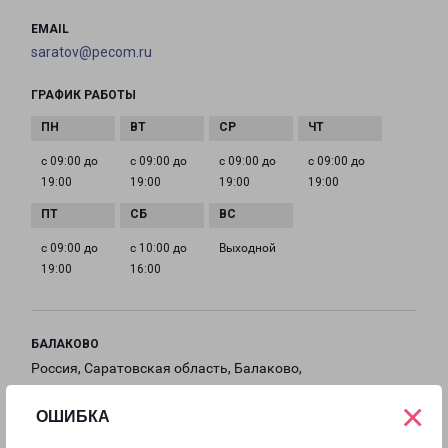
EMAIL
saratov@pecom.ru
ГРАФИК РАБОТЫ
с 09:00 до
с 09:00 до
с 09:00 до
с 09:00 до
19:00
19:00
19:00
19:00
с 09:00 до
с 10:00 до
Выходной
19:00
16:00
БАЛАКОВО
Россия, Саратовская область, Балаково,
Саратовское шоссе, 16/2
×
ОШИБКА
на карте