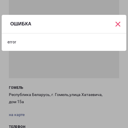
×
ОШИБКА
error
ГОМЕЛЬ
Республика Беларусь, г. Гомель,улица Хатаевича,
дом 15а
на карте
ТЕЛЕФОН