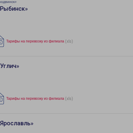
родвинск»
«Рыбинск»
(xls)
Тарифы на перевозку из филиала
«Углич»
(xls)
Тарифы на перевозку из филиала
«Ярославль»