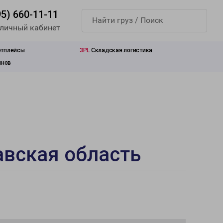
95) 660-11-11
 личный кабинет
етплейсы
3PL
Складская логистика
инов
авская область