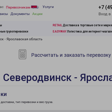
+7 (4
ас
Услуги
Перевозчикам
Вход в
рвисы
Документы
Акции
зы
RETAIL
Доставка в торговые сети и марк
ые грузоперевозки
EASYWAY
Логистика для интернет-магаз
ск - Ярославская область
Рассчитать и заказать перевозку
 Северодвинск - Яросл
зки
доставки, тип перевозки и вес груза.