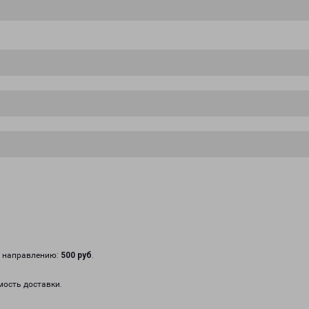
у направлению:
500 руб
.
мость доставки.