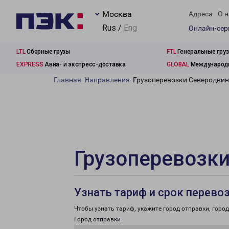
Москва
Адреса
О н
Rus /
Eng
Онлайн-се
LTL
Сборные грузы
FTL
Генеральные гру
EXPRESS
Авиа- и экспресс-доставка
GLOBAL
Международн
Главная
Направления
Грузоперевозки Северодвин
Грузоперевозки
Узнать тариф и срок перево
Чтобы узнать тариф, укажите город отправки, город 
Город отправки