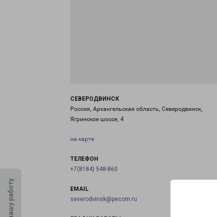
СЕВЕРОДВИНСК
Россия, Архангельская область, Северодвинск,
Ягринское шоссе, 4
на карте
ТЕЛЕФОН
+7(8184) 548-860
Оцените нашу работу
EMAIL
severodvinsk@pecom.ru