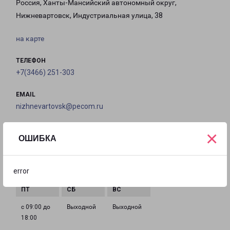
Россия, Ханты-Мансийский автономный округ,
Нижневартовск, Индустриальная улица, 38
на карте
ТЕЛЕФОН
+7(3466) 251-303
EMAIL
nizhnevartovsk@pecom.ru
ГРАФИК РАБОТЫ
×
ОШИБКА
с 09:00 до
с 09:00 до
с 09:00 до
с 09:00 до
error
18:00
18:00
18:00
18:00
с 09:00 до
Выходной
Выходной
18:00