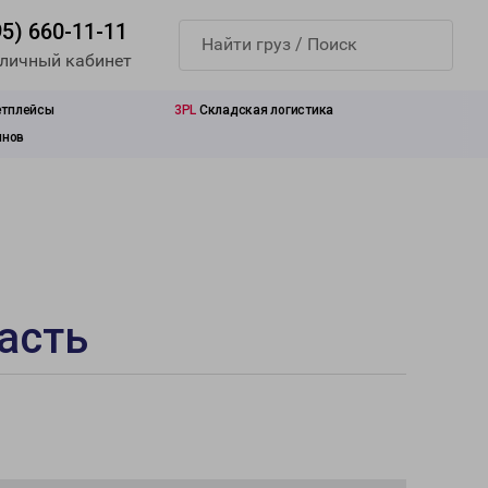
95) 660-11-11
 личный кабинет
етплейсы
3PL
Складская логистика
инов
асть