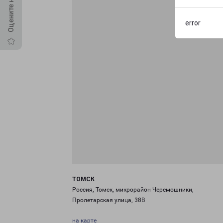
error
ТОМСК
Россия, Томск, микрорайон Черемошники,
Пролетарская улица, 38В
на карте