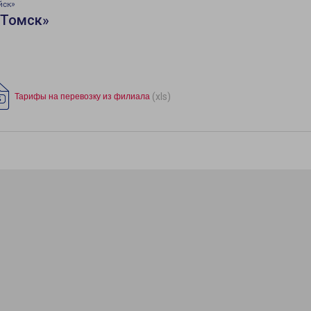
йск»
«Томск»
(xls)
Тарифы на перевозку из филиала