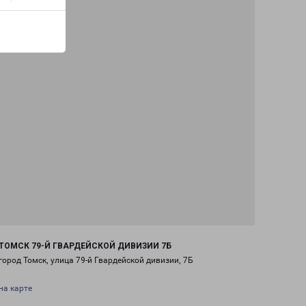
ТОМСК 79-Й ГВАРДЕЙСКОЙ ДИВИЗИИ 7Б
город Томск, улица 79-й Гвардейской дивизии, 7Б
на карте