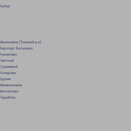
Койсуг
Малиновка (Томский р-н)
Аэропорт Богашево
Кузовлево
Светлый
Стрежевой
Коларова
Курлек
Межениновка
Молчаново
Парабель