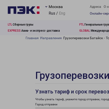
Москва
Адреса
О н
Rus /
Eng
Онлайн-се
LTL
Сборные грузы
FTL
Генеральные гру
EXPRESS
Авиа- и экспресс-доставка
GLOBAL
Международн
Главная
Направления
Грузоперевозки Батайск - Т
Грузоперевозки
Узнать тариф и срок перево
Чтобы узнать тариф, укажите город отправки, город 
Город отправки