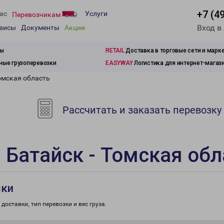
+7 (4
ас
Услуги
Перевозчикам
Вход в
рвисы
Документы
Акции
зы
RETAIL
Доставка в торговые сети и марк
ые грузоперевозки
EASYWAY
Логистика для интернет-магаз
омская область
Рассчитать и заказать перевозку
 Батайск - Томская обл
зки
доставки, тип перевозки и вес груза.