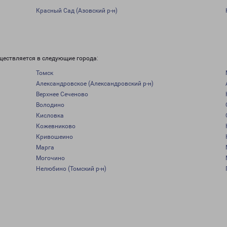
Красный Сад (Азовский р-н)
ществляется в следующие города:
Томск
Александровское (Александровский р-н)
Верхнее Сеченово
Володино
Кисловка
Кожевниково
Кривошеино
Марга
Могочино
Нелюбино (Томский р-н)