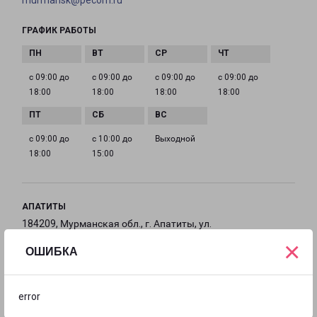
murmansk@pecom.ru
ГРАФИК РАБОТЫ
с 09:00 до
с 09:00 до
с 09:00 до
с 09:00 до
18:00
18:00
18:00
18:00
с 09:00 до
с 10:00 до
Выходной
18:00
15:00
АПАТИТЫ
184209, Мурманская обл., г. Апатиты, ул.
Промышленная, влд. 18/5
×
ОШИБКА
на карте
error
ТЕЛЕФОН