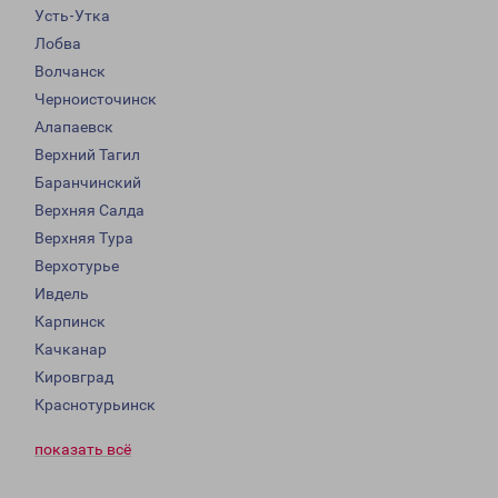
Усть-Утка
Лобва
Волчанск
Черноисточинск
Алапаевск
Верхний Тагил
Баранчинский
Верхняя Салда
Верхняя Тура
Верхотурье
Ивдель
Карпинск
Качканар
Кировград
Краснотурьинск
показать всё