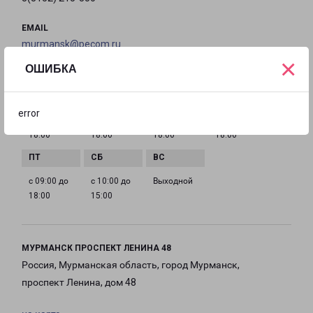
EMAIL
murmansk@pecom.ru
×
ОШИБКА
ГРАФИК РАБОТЫ
error
с 09:00 до
с 09:00 до
с 09:00 до
с 09:00 до
18:00
18:00
18:00
18:00
с 09:00 до
с 10:00 до
Выходной
18:00
15:00
МУРМАНСК ПРОСПЕКТ ЛЕНИНА 48
Россия, Мурманская область, город Мурманск,
проспект Ленина, дом 48