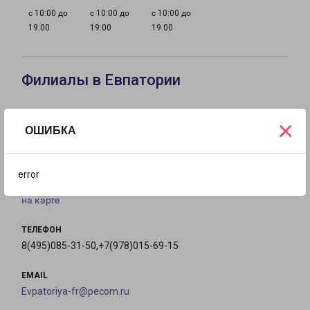
с 10:00 до
с 10:00 до
с 10:00 до
19:00
19:00
19:00
Филиалы в Евпатории
ЕВПАТОРИЯ
×
ОШИБКА
Россия, Республика Крым, Сакский район,
Суворовское сельское поселение, село Лиманное,
Северная улица, 20А
error
на карте
ТЕЛЕФОН
8(495)085-31-50,+7(978)015-69-15
EMAIL
Evpatoriya-fr@pecom.ru