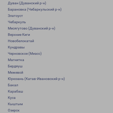
Дуван (Дуванский р-н)
Барановка (Чебаркульский р-н)
Златоуст
Чебаркуль
Месягутово (Дуванский р-н)
Верхние Киги
Новобелокатай
Кундравы
Черновское (Миасс)
Магнитка
Бердяуш
Межевой
Юрюзань (Катав-Ивановский р-н)
Бакал
Карабаш
Куса
Кыштым
Озерск