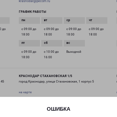
krasnodar@pecom.ru
ГРАФИК РАБОТЫ
0 до
с 09:00 до
с 09:00 до
с 09:00 до
с 09:00 до
18:00
18:00
18:00
18:00
с 09:00 до
с 10:00 до
Выходной
18:00
16:00
КРАСНОДАР СТАХАНОВСКАЯ 1/5
 45
город Краснодар, улица Стахановская, 1 корпус 5
на карте
ТЕЛЕФОН
ОШИБКА
+7(861) 205-52-23