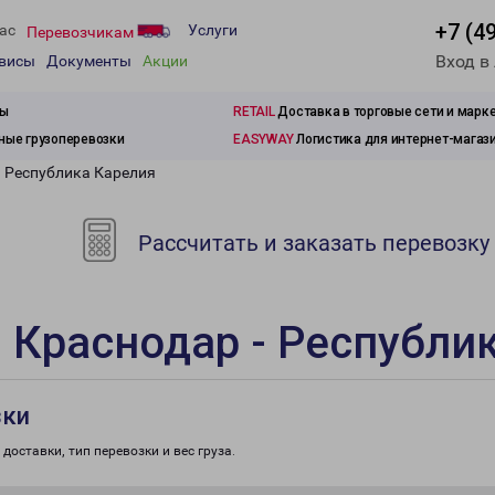
+7 (4
ас
Услуги
Перевозчикам
Вход в
рвисы
Документы
Акции
зы
RETAIL
Доставка в торговые сети и марк
ые грузоперевозки
EASYWAY
Логистика для интернет-магаз
- Республика Карелия
Рассчитать и заказать перевозку
 Краснодар - Республи
зки
доставки, тип перевозки и вес груза.