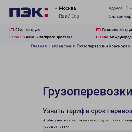
Москва
Адреса
О н
Rus /
Eng
Онлайн-се
LTL
Сборные грузы
FTL
Генеральные гру
EXPRESS
Авиа- и экспресс-доставка
GLOBAL
Международн
Главная
Направления
Грузоперевозки Краснодар 
Грузоперевозки
Узнать тариф и срок перево
Чтобы узнать тариф, укажите город отправки, город 
Город отправки