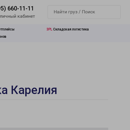
95) 660-11-11
 личный кабинет
етплейсы
3PL
Складская логистика
инов
ка Карелия