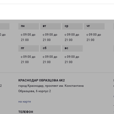
EMAIL
krasnodar@pecom.ru
ГРАФИК РАБОТЫ
0 до
с 09:00 до
с 09:00 до
с 09:00 до
с 09:00 до
21:00
21:00
21:00
21:00
с 09:00 до
с 09:00 до
с 09:00 до
21:00
21:00
21:00
КРАСНОДАР ОБРАЗЦОВА 6К2
 2
город Краснодар, проспект им. Константина
Образцова, 6 корпус 2
на карте
ТЕЛЕФОН