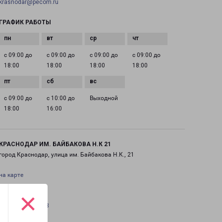
krasnodar@pecom.ru
ГРАФИК РАБОТЫ
с 09:00 до
с 09:00 до
с 09:00 до
с 09:00 до
18:00
18:00
18:00
18:00
с 09:00 до
с 10:00 до
Выходной
18:00
16:00
КРАСНОДАР ИМ. БАЙБАКОВА Н.К 21
город Краснодар, улица им. Байбакова Н.К., 21
на карте
×
ТЕЛЕФОН
+7(861) 205-52-23