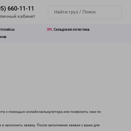
95) 660-11-11
 личный кабинет
етплейсы
3PL
Складская логистика
инов
ости с помощью онлайн-калькулятора или позвонить нам по
и и заполнить заявку. После заполнения заявки с вами для