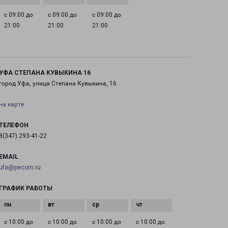
с 09:00 до
с 09:00 до
с 09:00 до
21:00
21:00
21:00
УФА СТЕПАНА КУВЫКИНА 16
город Уфа, улица Степана Кувыкина, 16
на карте
ТЕЛЕФОН
8(347) 293-41-22
EMAIL
ufa@pecom.ru
ГРАФИК РАБОТЫ
с 10:00 до
с 10:00 до
с 10:00 до
с 10:00 до