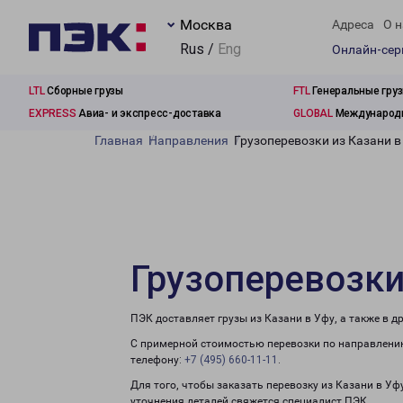
Москва
Адреса
О н
Rus /
Eng
Онлайн-се
LTL
Сборные грузы
FTL
Генеральные гру
EXPRESS
Авиа- и экспресс-доставка
GLOBAL
Международн
Главная
Направления
Грузоперевозки из Казани в
Грузоперевозки
ПЭК доставляет грузы из Казани в Уфу, а также в 
С примерной стоимостью перевозки по направлению
телефону:
+7 (495) 660-11-11
.
Для того, чтобы заказать перевозку из Казани в Уф
уточнения деталей свяжется специалист ПЭК.