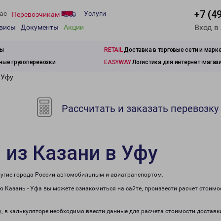
+7 (4
ас
Услуги
Перевозчикам
Вход в
рвисы
Документы
Акции
зы
RETAIL
Доставка в торговые сети и марк
ые грузоперевозки
EASYWAY
Логистика для интернет-магаз
 Уфу
Рассчитать и заказать перевозку
 из Казани в Уфу
другие города России автомобильным и авиатранспортом.
 Казань - Уфа вы можете ознакомиться на сайте, произвести расчет стоим
у, в калькуляторе необходимо ввести данные для расчета стоимости доставк