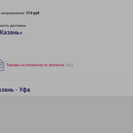
у направлению:
510 руб
.
мость доставки.
«Казань»
(xls)
Тарифы на перевозку из филиала
зань - Уфа