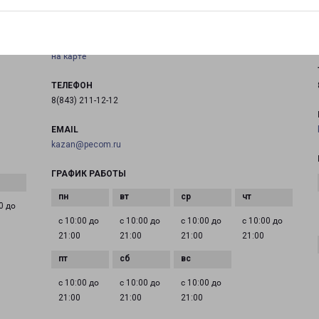
Россия, Татарстан республика, город Казань, Ново-
Савиновский район, улица Адоратского, дом 12
на карте
ТЕЛЕФОН
8(843) 211-12-12
EMAIL
kazan@pecom.ru
ГРАФИК РАБОТЫ
0 до
с 10:00 до
с 10:00 до
с 10:00 до
с 10:00 до
21:00
21:00
21:00
21:00
с 10:00 до
с 10:00 до
с 10:00 до
21:00
21:00
21:00