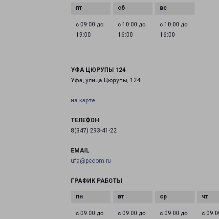
с 09:00 до
с 10:00 до
с 10:00 до
19:00
16:00
16:00
УФА ЦЮРУПЫ 124
Уфа, улица Цюрупы, 124
на карте
ТЕЛЕФОН
8(347) 293-41-22
EMAIL
ufa@pecom.ru
ГРАФИК РАБОТЫ
с 09:00 до
с 09:00 до
с 09:00 до
с 09:0