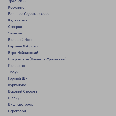
Уральский
Косулино
Большое Седельниково
Кадниково
Северка
Залесье
Большой Исток
Верхнее Дуброво
Верх-Нейвинский
Покровское (Каменск-Уральский)
Кольцово
Тюбук
Горный Щит
Курганово
Верхний Сысерть
Щелкун
Вишневогорск
Береговой