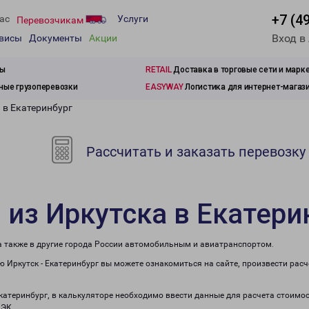
+7 (4
ас
Услуги
Перевозчикам
Вход в
рвисы
Документы
Акции
зы
RETAIL
Доставка в торговые сети и марк
ые грузоперевозки
EASYWAY
Логистика для интернет-магаз
 в Екатеринбург
Рассчитать и заказать перевозку
 из Иркутска в Екатери
 а также в другие города России автомобильным и авиатранспортом.
 Иркутск - Екатеринбург вы можете ознакомиться на сайте, произвести рас
Екатеринбург, в калькуляторе необходимо ввести данные для расчета стоимос
ПЭК.