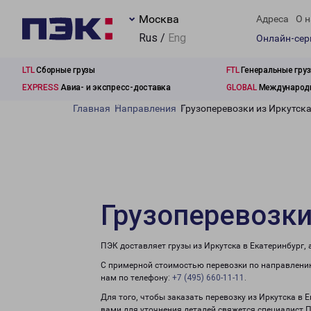
Москва
Адреса
О н
Rus /
Eng
Онлайн-се
LTL
Сборные грузы
FTL
Генеральные гру
EXPRESS
Авиа- и экспресс-доставка
GLOBAL
Международн
Главная
Направления
Грузоперевозки из Иркутска
Грузоперевозки
ПЭК доставляет грузы из Иркутска в Екатеринбург,
С примерной стоимостью перевозки по направлению
нам по телефону:
+7 (495) 660-11-11
.
Для того, чтобы заказать перевозку из Иркутска в 
вами для уточнения деталей свяжется специалист 