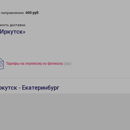
у направлению:
600 руб
.
мость доставки.
«Иркутск»
(xls)
Тарифы на перевозку из филиала
кутск - Екатеринбург