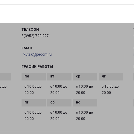
город Иркутск, улица Лопатина, 4
на карте
ТЕЛЕФОН
8(3952) 799-227
EMAIL
irkutsk@pecom.ru
ГРАФИК РАБОТЫ
0 до
с 10:00 до
с 10:00 до
с 10:00 до
с 10:00 до
20:00
20:00
20:00
20:00
с 10:00 до
с 10:00 до
с 10:00 до
20:00
20:00
20:00