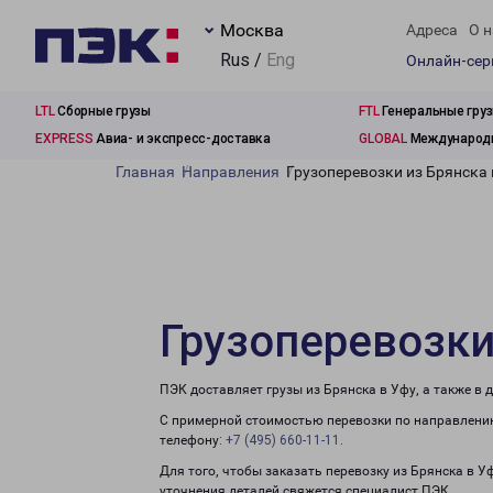
Москва
Адреса
О н
Rus /
Eng
Онлайн-се
LTL
Сборные грузы
FTL
Генеральные гру
EXPRESS
Авиа- и экспресс-доставка
GLOBAL
Международн
Главная
Направления
Грузоперевозки из Брянска 
Грузоперевозки
ПЭК доставляет грузы из Брянска в Уфу, а также в
С примерной стоимостью перевозки по направлению
телефону:
+7 (495) 660-11-11
.
Для того, чтобы заказать перевозку из Брянска в У
уточнения деталей свяжется специалист ПЭК.