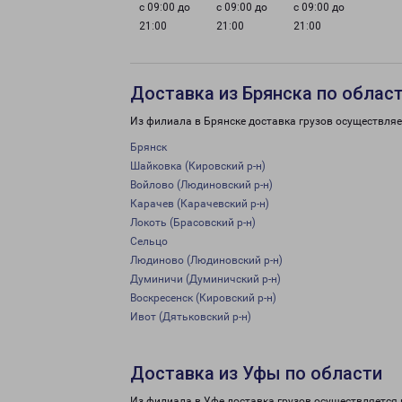
с 09:00 до
с 09:00 до
с 09:00 до
21:00
21:00
21:00
Доставка из Брянска по облас
Из филиала в Брянске доставка грузов осуществляе
Брянск
Шайковка (Кировский р-н)
Войлово (Людиновский р-н)
Карачев (Карачевский р-н)
Локоть (Брасовский р-н)
Сельцо
Людиново (Людиновский р-н)
Думиничи (Думиничский р-н)
Воскресенск (Кировский р-н)
Ивот (Дятьковский р-н)
Доставка из Уфы по области
Из филиала в Уфе доставка грузов осуществляется 