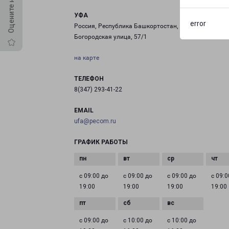
УФА
error
Россия, Республика Башкортостан, Уфа, Сельская
Богородская улица, 57/1
на карте
ТЕЛЕФОН
8(347) 293-41-22
EMAIL
ufa@pecom.ru
ГРАФИК РАБОТЫ
с 09:00 до
с 09:00 до
с 09:00 до
с 09:0
19:00
19:00
19:00
19:00
с 09:00 до
с 10:00 до
с 10:00 до