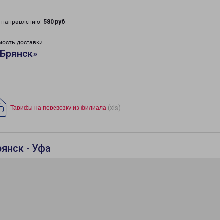
у направлению:
580 руб
.
мость доставки.
«Брянск»
(xls)
Тарифы на перевозку из филиала
янск - Уфа