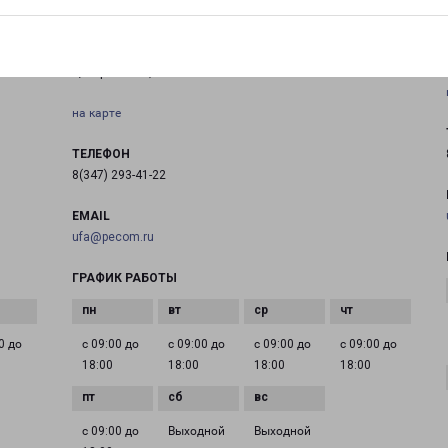
УФА ЮГ
Россия, Республика Башкортостан, Уфа, улица
Центральная, 19
на карте
ТЕЛЕФОН
8(347) 293-41-22
EMAIL
ufa@pecom.ru
ГРАФИК РАБОТЫ
0 до
с 09:00 до
с 09:00 до
с 09:00 до
с 09:00 до
18:00
18:00
18:00
18:00
с 09:00 до
Выходной
Выходной