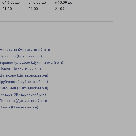
с 10:00 до
с 10:00 до
с 10:00 до
21:00
21:00
21:00
Жирятино (Жирятинский р-н)
Супонево (Брянский р-н)
Верхнее Гульцово (Думиничский р-н)
Навля (Навлинский р-н)
Дятьково (Дятьковский р-н)
Трубчевск (Трубчевский р-н)
Выгоничи (Выгоничский р-н)
Жиздра (Жиздринский р-н)
Любохна (Дятьковский р-н)
Почеп (Почепский р-н)