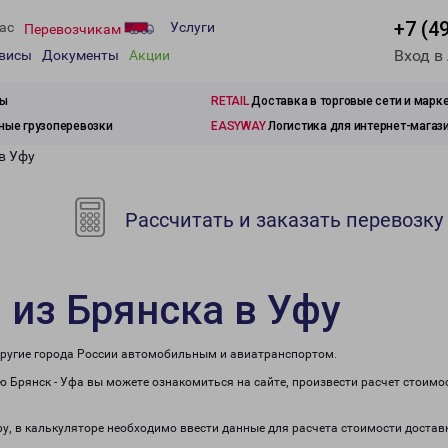
+7 (4
ас
Услуги
Перевозчикам
Вход в
рвисы
Документы
Акции
зы
RETAIL
Доставка в торговые сети и марк
ые грузоперевозки
EASYWAY
Логистика для интернет-магаз
в Уфу
Рассчитать и заказать перевозку
 из Брянска в Уфу
 другие города России автомобильным и авиатранспортом.
 Брянск - Уфа вы можете ознакомиться на сайте, произвести расчет стоим
фу, в калькуляторе необходимо ввести данные для расчета стоимости достав