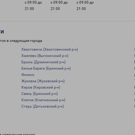
с 09:00 до
с 09:00 до
с 09:00 до
21:00
21:00
21:00
ти
тся в следующие города:
Хвастовичи (Хвастовичский р-н)
Хмелево (Выгоничский р-н)
Брынь (Думиничский р-н)
Белые Берега (Брянский р-н)
Фокино
Жуковка (Жуковский р-н)
Киров (Кировский р-н)
Свень (Брянский р-н)
Клетня (Клетнянский р-н)
Старь (Дятьковский р-н)
в следующие города: