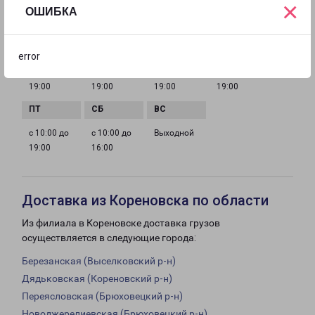
×
ОШИБКА
ГРАФИК РАБОТЫ
error
с 10:00 до
с 10:00 до
с 10:00 до
с 10:00 до
19:00
19:00
19:00
19:00
с 10:00 до
с 10:00 до
Выходной
19:00
16:00
Доставка из Кореновска по области
Из филиала в Кореновске доставка грузов
осуществляется в следующие города:
Березанская (Выселковский р-н)
Дядьковская (Кореновский р-н)
Переясловская (Брюховецкий р-н)
Новоджерелиевская (Брюховецкий р-н)