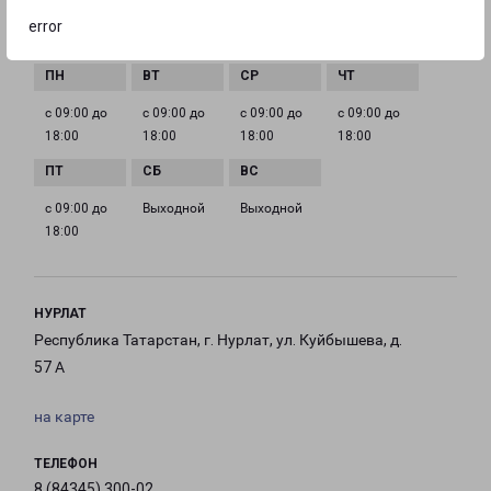
error
ГРАФИК РАБОТЫ
с 09:00 до
с 09:00 до
с 09:00 до
с 09:00 до
18:00
18:00
18:00
18:00
с 09:00 до
Выходной
Выходной
18:00
НУРЛАТ
Республика Татарстан, г. Нурлат, ул. Куйбышева, д.
57 А
на карте
ТЕЛЕФОН
8 (84345) 300-02