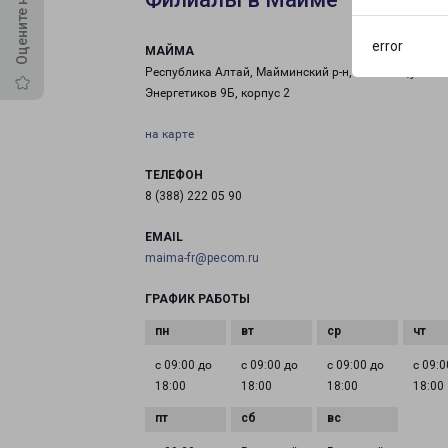
error
МАЙМА
Республика Алтай, Майминский р-н, с. Майма,ул.
Энергетиков 9Б, корпус 2
на карте
ТЕЛЕФОН
8 (388) 222 05 90
EMAIL
maima-fr@pecom.ru
ГРАФИК РАБОТЫ
с 09:00 до
с 09:00 до
с 09:00 до
с 09:0
18:00
18:00
18:00
18:00