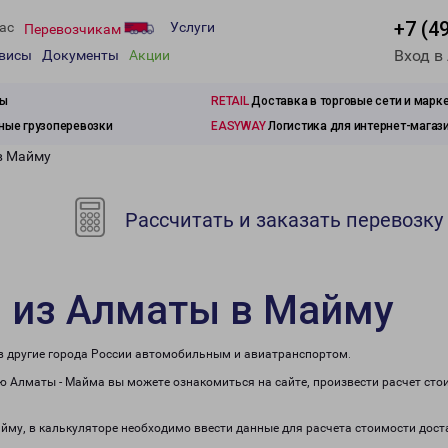
+7 (4
ас
Услуги
Перевозчикам
Вход в
рвисы
Документы
Акции
зы
RETAIL
Доставка в торговые сети и марк
ые грузоперевозки
EASYWAY
Логистика для интернет-магаз
в Майму
Рассчитать и заказать перевозку
и из Алматы в Майму
 в другие города России автомобильным и авиатранспортом.
 Алматы - Майма вы можете ознакомиться на сайте, произвести расчет сто
айму, в калькуляторе необходимо ввести данные для расчета стоимости дост