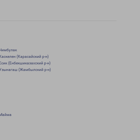
Чимбулак
Каскелен (Карасайский р-н)
Есик (Енбекшиказахский р-н)
Узынагаш (Жамбылский р-н)
Майма