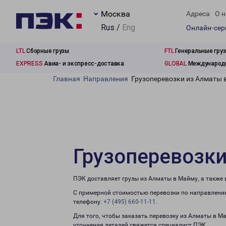
Москва
Адреса
О н
Rus /
Eng
Онлайн-се
LTL
Сборные грузы
FTL
Генеральные гру
EXPRESS
Авиа- и экспресс-доставка
GLOBAL
Международн
Главная
Направления
Грузоперевозки из Алматы 
Грузоперевозк
ПЭК доставляет грузы из Алматы в Майму, а также
С примерной стоимостью перевозки по направлению
телефону:
+7 (495) 660-11-11
.
Для того, чтобы заказать перевозку из Алматы в М
уточнения деталей свяжется специалист ПЭК.