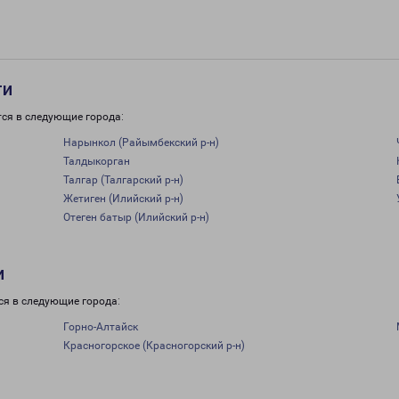
ти
тся в следующие города:
Нарынкол (Райымбекский р-н)
Талдыкорган
Талгар (Талгарский р-н)
Жетиген (Илийский р-н)
Отеген батыр (Илийский р-н)
и
ся в следующие города:
Горно-Алтайск
Красногорское (Красногорский р-н)