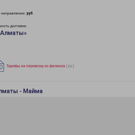
у направлению:
руб
.
мость доставки.
«Алматы»
(xls)
Тарифы на перевозку из филиала
Алматы - Майма