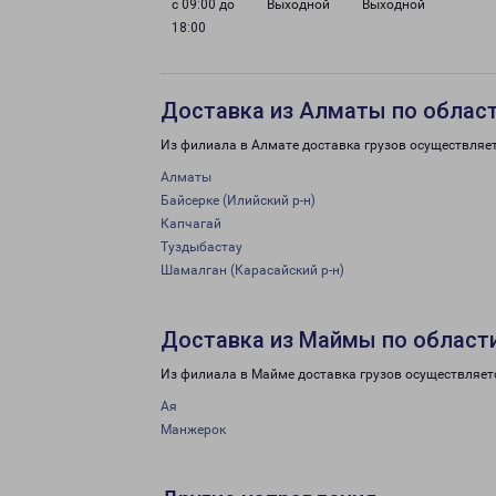
с 09:00 до
Выходной
Выходной
18:00
Доставка из Алматы по облас
Из филиала в Алмате доставка грузов осуществляе
Алматы
Байсерке (Илийский р-н)
Капчагай
Туздыбастау
Шамалган (Карасайский р-н)
Доставка из Маймы по област
Из филиала в Майме доставка грузов осуществляет
Ая
Манжерок