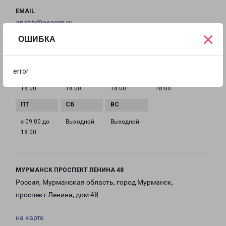
EMAIL
apatiti@pecom.ru
×
ОШИБКА
ГРАФИК РАБОТЫ
error
с 09:00 до
с 09:00 до
с 09:00 до
с 09:00 до
18:00
18:00
18:00
18:00
с 09:00 до
Выходной
Выходной
18:00
МУРМАНСК ПРОСПЕКТ ЛЕНИНА 48
Россия, Мурманская область, город Мурманск,
проспект Ленина, дом 48
на карте