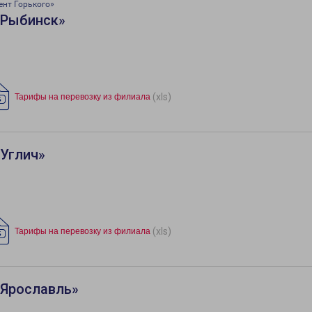
ент Горького»
«Рыбинск»
(xls)
Тарифы на перевозку из филиала
«Углич»
(xls)
Тарифы на перевозку из филиала
«Ярославль»