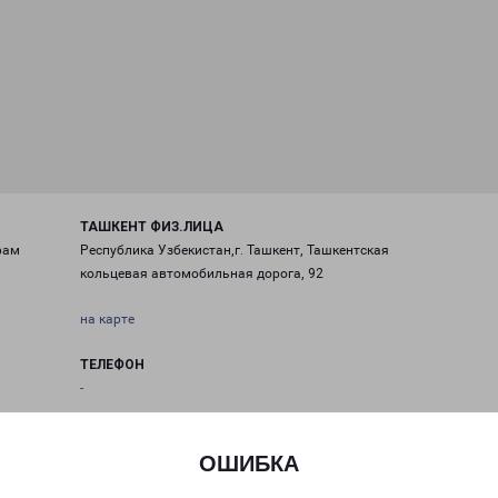
ТАШКЕНТ ФИЗ.ЛИЦА
рам
Республика Узбекистан,г. Ташкент, Ташкентская
кольцевая автомобильная дорога, 92
на карте
ТЕЛЕФОН
-
EMAIL
tashkent-fr@pecom.ru
ОШИБКА