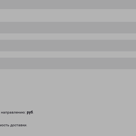
у направлению:
руб
.
мость доставки.