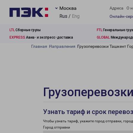
Москва
Адреса
О н
Rus /
Eng
Онлайн-се
LTL
Сборные грузы
FTL
Генеральные гру
EXPRESS
Авиа- и экспресс-доставка
GLOBAL
Международн
Главная
Направления
Грузоперевозки Ташкент Го
Грузоперевозки
Узнать тариф и срок перево
Чтобы узнать тариф, укажите город отправки, город 
Город отправки