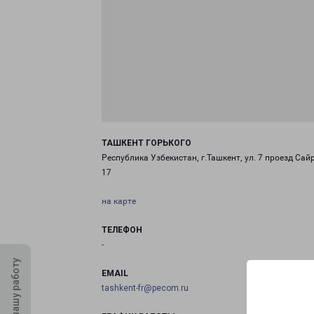
ТАШКЕНТ ГОРЬКОГО
Республика Узбекистан, г.Ташкент, ул. 7 проезд Сай
17
на карте
ТЕЛЕФОН
-
Оцените нашу работу
EMAIL
tashkent-fr@pecom.ru