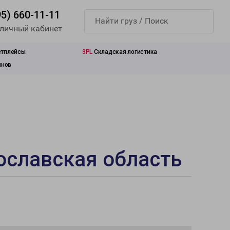
95) 660-11-11
 личный кабинет
етплейсы
3PL
Складская логистика
инов
ославская область