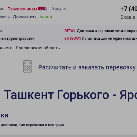
+7 (4
ас
Услуги
Перевозчикам
Вход в
рвисы
Документы
Акции
зы
RETAIL
Доставка в торговые сети и марк
ые грузоперевозки
EASYWAY
Логистика для интернет-магаз
рького - Ярославская область
Рассчитать и заказать перевозку
 Ташкент Горького - Яр
зки
доставки, тип перевозки и вес груза.