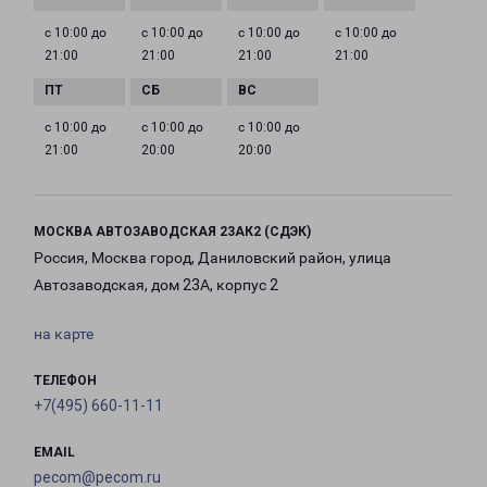
с 10:00 до
с 10:00 до
с 10:00 до
с 10:00 до
21:00
21:00
21:00
21:00
с 10:00 до
с 10:00 до
с 10:00 до
21:00
20:00
20:00
МОСКВА АВТОЗАВОДСКАЯ 23АК2 (СДЭК)
Россия, Москва город, Даниловский район, улица
Автозаводская, дом 23А, корпус 2
на карте
ТЕЛЕФОН
+7(495) 660-11-11
EMAIL
pecom@pecom.ru