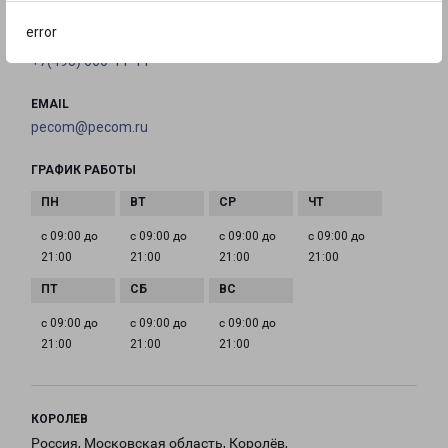
error
ТЕЛЕФОН
+7(495) 660-11-11
EMAIL
pecom@pecom.ru
ГРАФИК РАБОТЫ
с 09:00 до
с 09:00 до
с 09:00 до
с 09:00 до
21:00
21:00
21:00
21:00
с 09:00 до
с 09:00 до
с 09:00 до
21:00
21:00
21:00
КОРОЛЕВ
Россия, Московская область, Королёв,