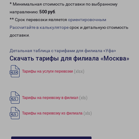
* Минимальная стоимость доставки по выбранному
направлению:
500 руб
.
** Срок перевозки является
ориентировочным
Рассчитайте в калькуляторе
срок и детальную стоимость
доставки.
Детальная таблица с тарифами для филиала «Уфа»
Скачать тарифы для филиала «Москва»
(xlsx)
Тарифы на услуги перевозки
(xls)
Тарифы на перевозку в филиал
(xls)
Тарифы на перевозку из филиала