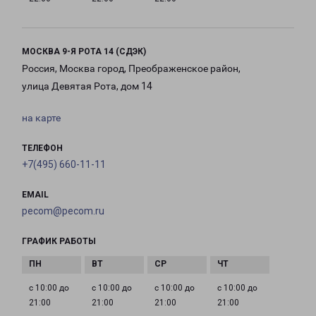
МОСКВА 9-Я РОТА 14 (СДЭК)
Россия, Москва город, Преображенское район,
улица Девятая Рота, дом 14
на карте
ТЕЛЕФОН
+7(495) 660-11-11
EMAIL
pecom@pecom.ru
ГРАФИК РАБОТЫ
с 10:00 до
с 10:00 до
с 10:00 до
с 10:00 до
21:00
21:00
21:00
21:00