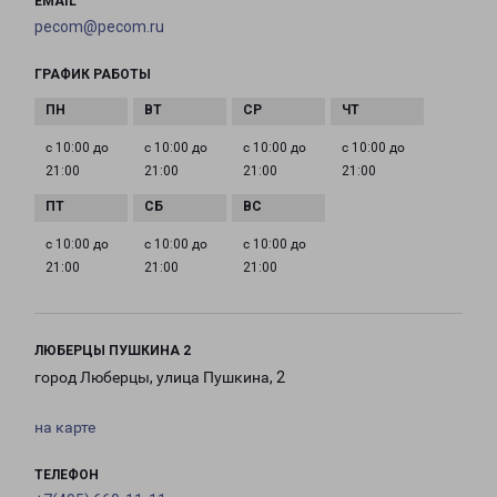
EMAIL
pecom@pecom.ru
ГРАФИК РАБОТЫ
с 10:00 до
с 10:00 до
с 10:00 до
с 10:00 до
21:00
21:00
21:00
21:00
с 10:00 до
с 10:00 до
с 10:00 до
21:00
21:00
21:00
ЛЮБЕРЦЫ ПУШКИНА 2
город Люберцы, улица Пушкина, 2
на карте
ТЕЛЕФОН