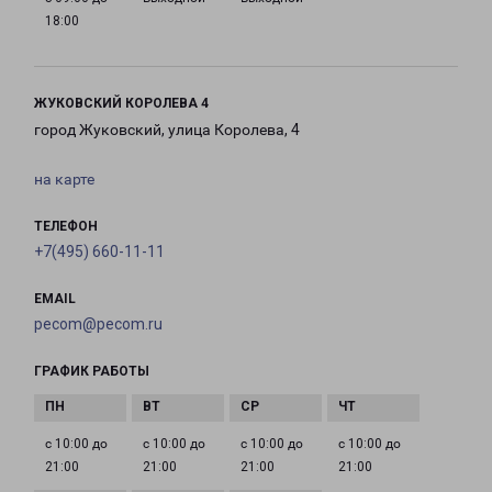
18:00
ЖУКОВСКИЙ КОРОЛЕВА 4
город Жуковский, улица Королева, 4
на карте
ТЕЛЕФОН
+7(495) 660-11-11
EMAIL
pecom@pecom.ru
ГРАФИК РАБОТЫ
с 10:00 до
с 10:00 до
с 10:00 до
с 10:00 до
21:00
21:00
21:00
21:00