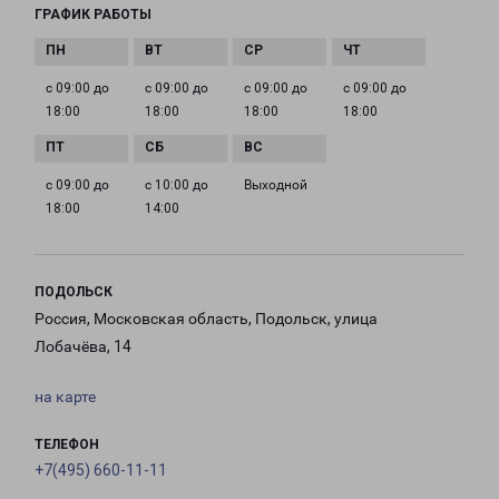
ГРАФИК РАБОТЫ
с 09:00 до
с 09:00 до
с 09:00 до
с 09:00 до
18:00
18:00
18:00
18:00
с 09:00 до
с 10:00 до
Выходной
18:00
14:00
ПОДОЛЬСК
Россия, Московская область, Подольск, улица
Лобачёва, 14
на карте
ТЕЛЕФОН
+7(495) 660-11-11