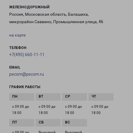
ЖЕЛЕЗНОДОРОЖНЫЙ
Россия, Московская область, Балашиха,
микрорайон Саввино, Промышленная улица, 46
на карте
ТЕЛЕФОН
+7(495) 660-11-11
EMAIL
pecom@pecom.ru
ГРАФИК РАБОТЫ
с 09:00 до
с 09:00 до
с 09:00 до
с 09:00 до
18:00
18:00
18:00
18:00
с 09:00 до
Выходной
Выходной