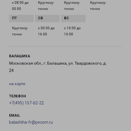
с 08:00 до
Круглосу­
Круглосу­
Круглосу­
00:00
точно
точно
точно
Круглосу­
с 00:00 до
с 10:00 до
точно
16:00
16:00
БАЛАШИХА
Московская обл., г. Балашиха, ул. Твардовского, д.
24
на карте
ТЕЛЕФОН
+7(495) 157-62-22
EMAIL
balashiha-fr@pecom.ru