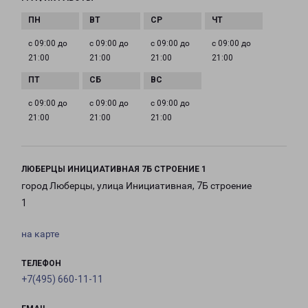
с 09:00 до
с 09:00 до
с 09:00 до
с 09:00 до
21:00
21:00
21:00
21:00
с 09:00 до
с 09:00 до
с 09:00 до
21:00
21:00
21:00
ЛЮБЕРЦЫ ИНИЦИАТИВНАЯ 7Б СТРОЕНИЕ 1
город Люберцы, улица Инициативная, 7Б строение
1
на карте
ТЕЛЕФОН
+7(495) 660-11-11