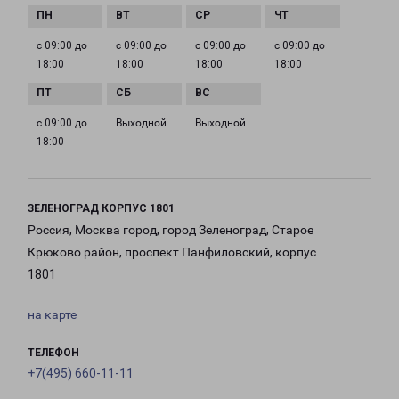
с 09:00 до
с 09:00 до
с 09:00 до
с 09:00 до
18:00
18:00
18:00
18:00
с 09:00 до
Выходной
Выходной
18:00
ЗЕЛЕНОГРАД КОРПУС 1801
Россия, Москва город, город Зеленоград, Старое
Крюково район, проспект Панфиловский, корпус
1801
на карте
ТЕЛЕФОН
+7(495) 660-11-11