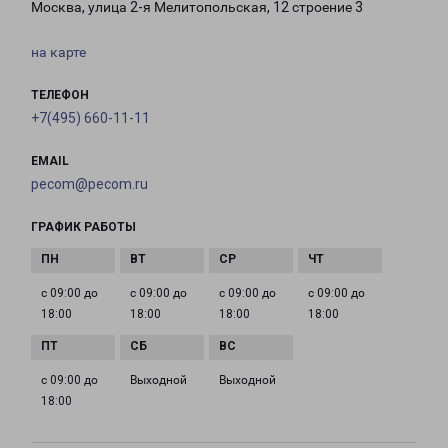
Москва, улица 2-я Мелитопольская, 12 строение 3
на карте
ТЕЛЕФОН
+7(495) 660-11-11
EMAIL
pecom@pecom.ru
ГРАФИК РАБОТЫ
с 09:00 до
с 09:00 до
с 09:00 до
с 09:00 до
18:00
18:00
18:00
18:00
с 09:00 до
Выходной
Выходной
18:00