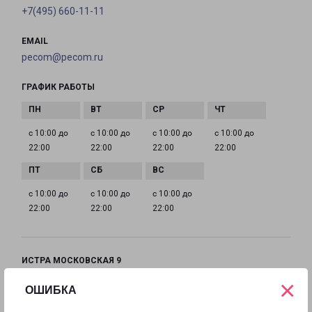
+7(495) 660-11-11
EMAIL
pecom@pecom.ru
ГРАФИК РАБОТЫ
с 10:00 до
с 10:00 до
с 10:00 до
с 10:00 до
22:00
22:00
22:00
22:00
с 10:00 до
с 10:00 до
с 10:00 до
22:00
22:00
22:00
ИСТРА МОСКОВСКАЯ 9
Московская область, улица Московская, 9
×
ОШИБКА
на карте