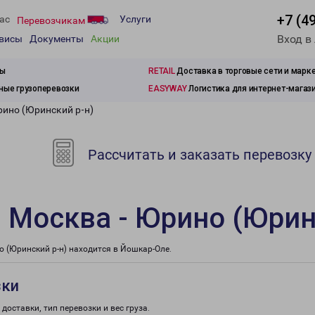
+7 (4
ас
Услуги
Перевозчикам
Вход в
рвисы
Документы
Акции
зы
RETAIL
Доставка в торговые сети и марк
ые грузоперевозки
EASYWAY
Логистика для интернет-магаз
рино (Юринский р-н)
Рассчитать и заказать перевозку
 Москва - Юрино (Юрин
(Юринский р-н) находится в Йошкар-Оле.
зки
доставки, тип перевозки и вес груза.