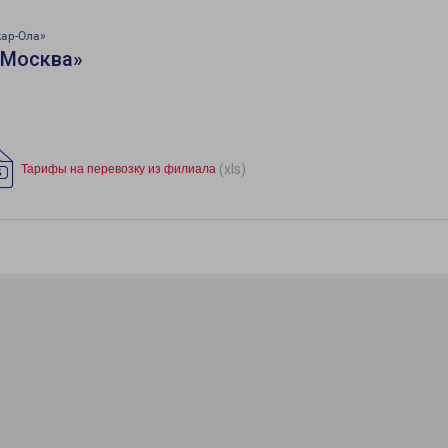
ар-Ола»
«Москва»
(xls)
Тарифы на перевозку из филиала