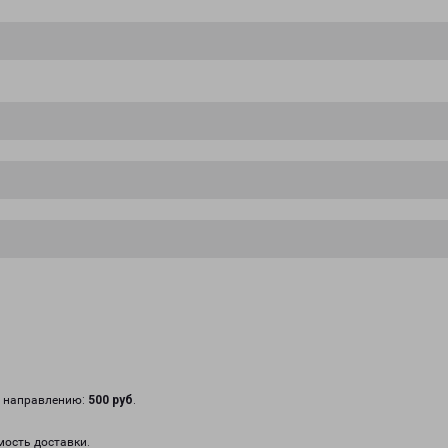
у направлению:
500 руб
.
мость доставки.