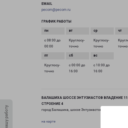
EMAIL
pecom@pecom.ru
ГРАФИК РАБОТЫ
с 08:00 до
Круглосу­
Круглосу­
Кругл
00:00
точно
точно
точно
Круглосу­
с 00:00 до
с 10:00 до
точно
16:00
16:00
БАЛАШИХА ШОССЕ ЭНТУЗИАСТОВ ВЛАДЕНИЕ 11
СТРОЕНИЕ 4
Оцените нашу работу
город Балашиха, шоссе Энтузиастов, 11 строение 4
на карте