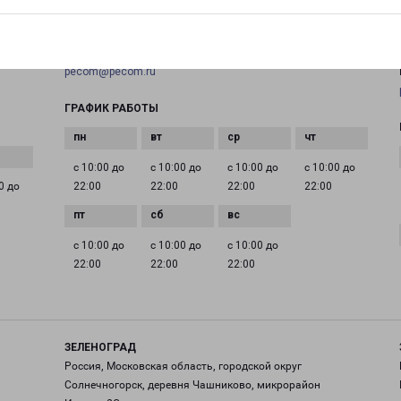
+7(495) 660-11-11
EMAIL
pecom@pecom.ru
ГРАФИК РАБОТЫ
с 10:00 до
с 10:00 до
с 10:00 до
с 10:00 до
0 до
22:00
22:00
22:00
22:00
с 10:00 до
с 10:00 до
с 10:00 до
22:00
22:00
22:00
ЗЕЛЕНОГРАД
Россия, Московская область, городской округ
Солнечногорск, деревня Чашниково, микрорайон