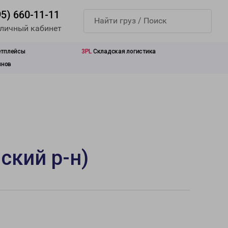
95) 660-11-11
 личный кабинет
етплейсы
3PL
Складская логистика
инов
ский р-н)