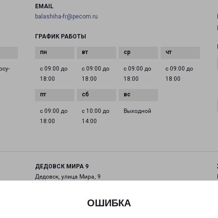
EMAIL
balashiha-fr@pecom.ru
ГРАФИК РАБОТЫ
осу­
с 09:00 до
с 09:00 до
с 09:00 до
с 09:00 до
18:00
18:00
18:00
18:00
с 09:00 до
с 10:00 до
Выходной
18:00
14:00
ДЕДОВСК МИРА 9
Дедовск, улица Мира, 9
на карте
ОШИБКА
ТЕЛЕФОН