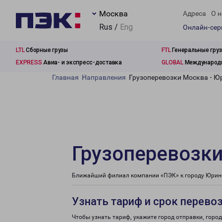
Москва
Адреса
О н
Rus /
Eng
Онлайн-се
LTL
Сборные грузы
FTL
Генеральные гру
EXPRESS
Авиа- и экспресс-доставка
GLOBAL
Международн
Главная
Направления
Грузоперевозки Москва - Ю
Грузоперевозки
Ближайший филиал компании «ПЭК» к городу Юрино 
Узнать тариф и срок перево
Чтобы узнать тариф, укажите город отправки, город 