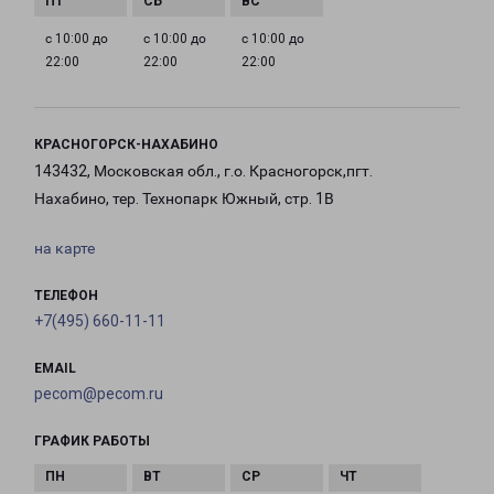
с 10:00 до
с 10:00 до
с 10:00 до
22:00
22:00
22:00
КРАСНОГОРСК-НАХАБИНО
143432, Московская обл., г.о. Красногорск,пгт.
Нахабино, тер. Технопарк Южный, стр. 1В
на карте
ТЕЛЕФОН
+7(495) 660-11-11
EMAIL
pecom@pecom.ru
ГРАФИК РАБОТЫ