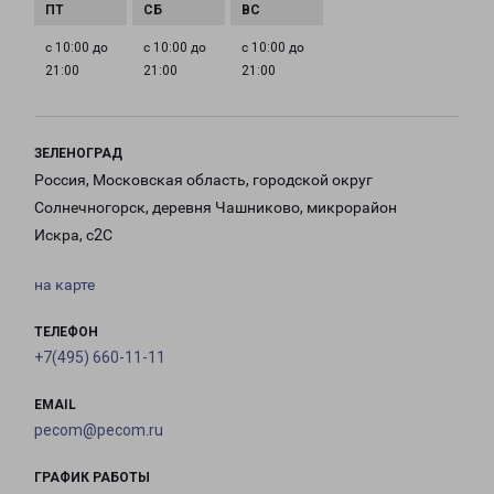
с 10:00 до
с 10:00 до
с 10:00 до
21:00
21:00
21:00
ЗЕЛЕНОГРАД
Россия, Московская область, городской округ
Солнечногорск, деревня Чашниково, микрорайон
Искра, с2С
на карте
ТЕЛЕФОН
+7(495) 660-11-11
EMAIL
pecom@pecom.ru
ГРАФИК РАБОТЫ