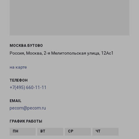
МОСКВА БУТОВО
Россия, Москва, 2-я Мелитопольская улица, 12Ас1
на карте
ТЕЛЕФОН
+7(495) 660-11-11
EMAIL
pecom@pecom.ru
ГРАФИК РАБОТЫ