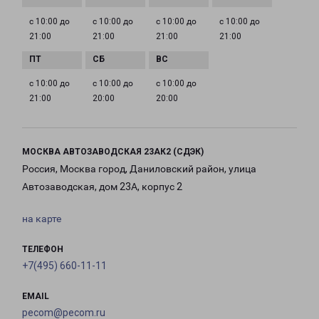
с 10:00 до
с 10:00 до
с 10:00 до
с 10:00 до
21:00
21:00
21:00
21:00
с 10:00 до
с 10:00 до
с 10:00 до
21:00
20:00
20:00
МОСКВА АВТОЗАВОДСКАЯ 23АК2 (СДЭК)
Россия, Москва город, Даниловский район, улица
Автозаводская, дом 23А, корпус 2
на карте
ТЕЛЕФОН
+7(495) 660-11-11
EMAIL
pecom@pecom.ru