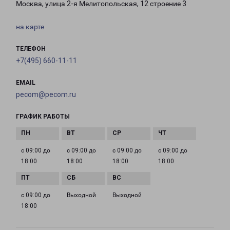
Москва, улица 2-я Мелитопольская, 12 строение 3
на карте
ТЕЛЕФОН
+7(495) 660-11-11
EMAIL
pecom@pecom.ru
ГРАФИК РАБОТЫ
с 09:00 до
с 09:00 до
с 09:00 до
с 09:00 до
18:00
18:00
18:00
18:00
с 09:00 до
Выходной
Выходной
18:00