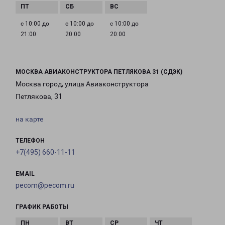
с 10:00 до
с 10:00 до
с 10:00 до
21:00
20:00
20:00
МОСКВА АВИАКОНСТРУКТОРА ПЕТЛЯКОВА 31 (СДЭК)
Москва город, улица Авиаконструктора
Петлякова, 31
на карте
ТЕЛЕФОН
+7(495) 660-11-11
EMAIL
pecom@pecom.ru
ГРАФИК РАБОТЫ