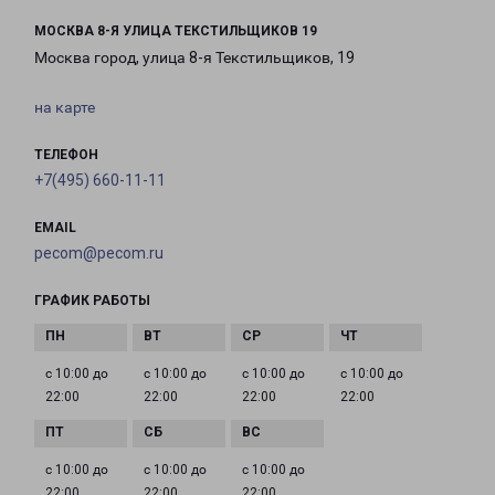
МОСКВА 8-Я УЛИЦА ТЕКСТИЛЬЩИКОВ 19
Москва город, улица 8-я Текстильщиков, 19
на карте
ТЕЛЕФОН
+7(495) 660-11-11
EMAIL
pecom@pecom.ru
ГРАФИК РАБОТЫ
с 10:00 до
с 10:00 до
с 10:00 до
с 10:00 до
22:00
22:00
22:00
22:00
с 10:00 до
с 10:00 до
с 10:00 до
22:00
22:00
22:00