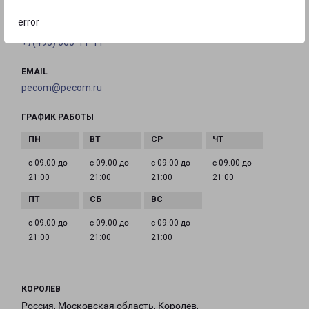
error
ТЕЛЕФОН
+7(495) 660-11-11
EMAIL
pecom@pecom.ru
ГРАФИК РАБОТЫ
с 09:00 до
с 09:00 до
с 09:00 до
с 09:00 до
21:00
21:00
21:00
21:00
с 09:00 до
с 09:00 до
с 09:00 до
21:00
21:00
21:00
КОРОЛЕВ
Россия, Московская область, Королёв,