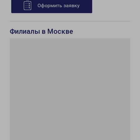
Оформить заявку
Филиалы в Москве