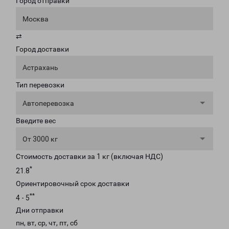
Город отправки
Москва
⇄
Город доставки
Астрахань
Тип перевозки
Автоперевозка
Введите вес
От 3000 кг
Стоимость доставки за 1 кг (включая НДС)
*
21.8
Ориентировочный срок доставки
**
4 - 5
Дни отправки
пн, вт, ср, чт, пт, сб