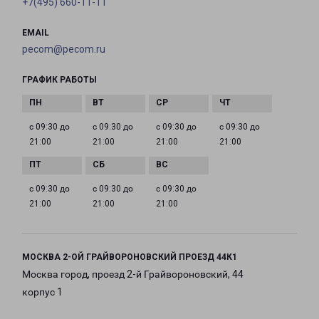
+7(495) 660-11-11
EMAIL
pecom@pecom.ru
ГРАФИК РАБОТЫ
с 09:30 до
с 09:30 до
с 09:30 до
с 09:30 до
21:00
21:00
21:00
21:00
с 09:30 до
с 09:30 до
с 09:30 до
21:00
21:00
21:00
МОСКВА 2-ОЙ ГРАЙВОРОНОВСКИЙ ПРОЕЗД 44К1
Москва город, проезд 2-й Грайвороновский, 44
корпус 1