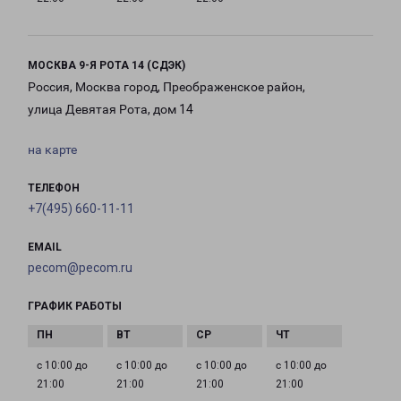
МОСКВА 9-Я РОТА 14 (СДЭК)
Россия, Москва город, Преображенское район,
улица Девятая Рота, дом 14
на карте
ТЕЛЕФОН
+7(495) 660-11-11
EMAIL
pecom@pecom.ru
ГРАФИК РАБОТЫ
с 10:00 до
с 10:00 до
с 10:00 до
с 10:00 до
21:00
21:00
21:00
21:00