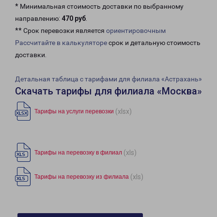
* Минимальная стоимость доставки по выбранному
направлению:
470 руб
.
** Срок перевозки является
ориентировочным
Рассчитайте в калькуляторе
срок и детальную стоимость
доставки.
Детальная таблица с тарифами для филиала «Астрахань»
Скачать тарифы для филиала «Москва»
(xlsx)
Тарифы на услуги перевозки
(xls)
Тарифы на перевозку в филиал
(xls)
Тарифы на перевозку из филиала