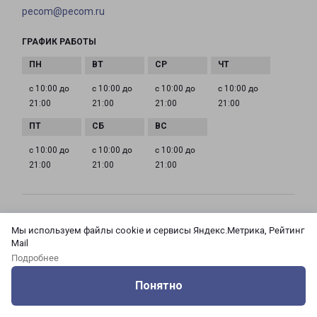
pecom@pecom.ru
ГРАФИК РАБОТЫ
с 10:00 до
с 10:00 до
с 10:00 до
с 10:00 до
21:00
21:00
21:00
21:00
с 10:00 до
с 10:00 до
с 10:00 до
21:00
21:00
21:00
МОСКВА АЗОВСКАЯ 24 КОРПУС 3
Мы используем файлы cookie и сервисы Яндекс.Метрика, Рейтинг
Россия, Москва город, Зюзино район, улица
Mail
Азовская, дом 24, корпус 3
Подробнее
Понятно
на карте
Оцените нашу работу
Услуги
Сервисы
Меню
Кабинет
Контакты
ТЕЛЕФОН