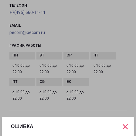
ТЕЛЕФОН
+7(495) 660-11-11
EMAIL
pecom@pecom.ru
ГРАФИК РАБОТЫ
с 10:00 до
с 10:00 до
с 10:00 до
с 10:00 до
22:00
22:00
22:00
22:00
с 10:00 до
с 10:00 до
с 10:00 до
22:00
22:00
22:00
ИСТРА МОСКОВСКАЯ 9
×
ОШИБКА
Московская область, улица Московская, 9