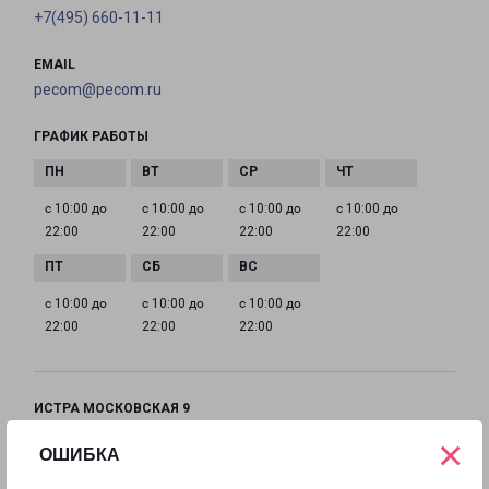
+7(495) 660-11-11
EMAIL
pecom@pecom.ru
ГРАФИК РАБОТЫ
с 10:00 до
с 10:00 до
с 10:00 до
с 10:00 до
22:00
22:00
22:00
22:00
с 10:00 до
с 10:00 до
с 10:00 до
22:00
22:00
22:00
ИСТРА МОСКОВСКАЯ 9
Московская область, улица Московская, 9
×
ОШИБКА
на карте