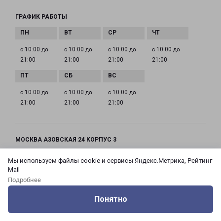
ГРАФИК РАБОТЫ
с 10:00 до
с 10:00 до
с 10:00 до
с 10:00 до
21:00
21:00
21:00
21:00
с 10:00 до
с 10:00 до
с 10:00 до
21:00
21:00
21:00
МОСКВА АЗОВСКАЯ 24 КОРПУС 3
Россия, Москва город, Зюзино район, улица
Мы используем файлы cookie и сервисы Яндекс.Метрика, Рейтинг
Азовская, дом 24, корпус 3
Mail
Подробнее
на карте
Понятно
ТЕЛЕФОН
Оцените нашу работу
Услуги
Сервисы
Меню
Кабинет
Контакты
+7(495) 660-11-11