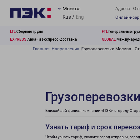
Москва
Адреса
О н
Rus /
Eng
Онлайн-се
LTL
Сборные грузы
FTL
Генеральные гру
EXPRESS
Авиа- и экспресс-доставка
GLOBAL
Международн
Главная
Направления
Грузоперевозки Москва - Ст
Грузоперевозки
Ближайший филиал компании «ПЭК» к городу Старь 
Узнать тариф и срок перево
Чтобы узнать тариф, укажите город отправки, город 