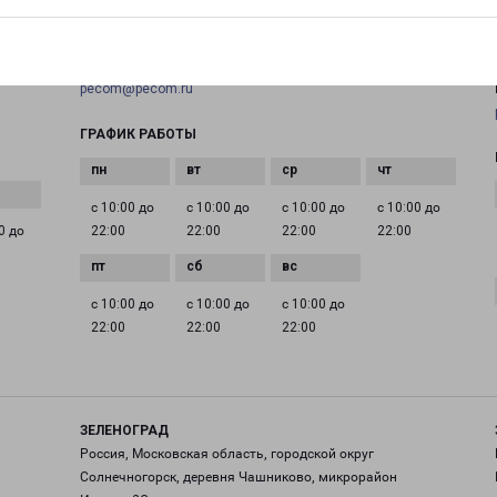
+7(495) 660-11-11
EMAIL
pecom@pecom.ru
ГРАФИК РАБОТЫ
с 10:00 до
с 10:00 до
с 10:00 до
с 10:00 до
0 до
22:00
22:00
22:00
22:00
с 10:00 до
с 10:00 до
с 10:00 до
22:00
22:00
22:00
ЗЕЛЕНОГРАД
Россия, Московская область, городской округ
Солнечногорск, деревня Чашниково, микрорайон