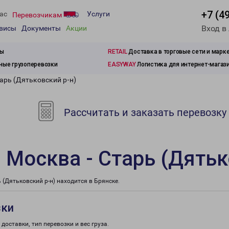
+7 (4
ас
Услуги
Перевозчикам
Вход в
рвисы
Документы
Акции
зы
RETAIL
Доставка в торговые сети и марк
ые грузоперевозки
EASYWAY
Логистика для интернет-магаз
арь (Дятьковский р-н)
Рассчитать и заказать перевозку
 Москва - Старь (Дятьк
(Дятьковский р-н) находится в Брянске.
зки
доставки, тип перевозки и вес груза.