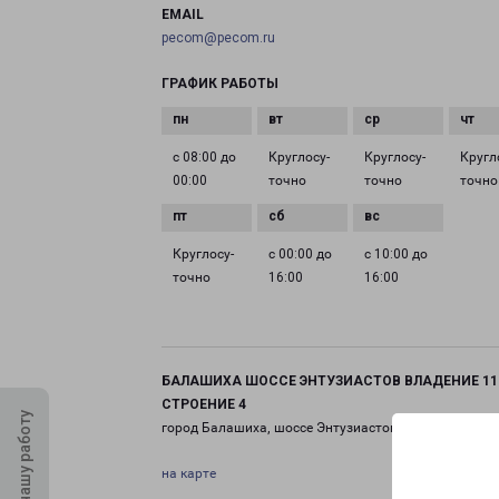
EMAIL
pecom@pecom.ru
ГРАФИК РАБОТЫ
с 08:00 до
Круглосу­
Круглосу­
Кругл
00:00
точно
точно
точно
Круглосу­
с 00:00 до
с 10:00 до
точно
16:00
16:00
БАЛАШИХА ШОССЕ ЭНТУЗИАСТОВ ВЛАДЕНИЕ 11
СТРОЕНИЕ 4
Оцените нашу работу
город Балашиха, шоссе Энтузиастов, 11 строение 4
на карте