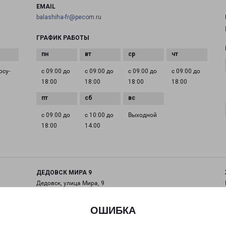
EMAIL
balashiha-fr@pecom.ru
ГРАФИК РАБОТЫ
осу­
с 09:00 до
с 09:00 до
с 09:00 до
с 09:00 до
18:00
18:00
18:00
18:00
с 09:00 до
с 10:00 до
Выходной
18:00
14:00
ДЕДОВСК МИРА 9
Дедовск, улица Мира, 9
на карте
ОШИБКА
ТЕЛЕФОН