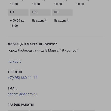
18:00
18:00
18:00
18:00
с 09:00 до
Выходной
Выходной
18:00
ЛЮБЕРЦЫ 8 МАРТА 18 КОРПУС 1
город Люберцы, улица 8 Марта, 18 корпус 1
на карте
ТЕЛЕФОН
+7(495) 660-11-11
EMAIL
pecom@pecom.ru
ГРАФИК РАБОТЫ