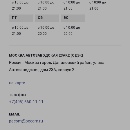
с 10:00 до
с 10:00 до
с 10:00 до
с 10:00 до
21:00
21:00
21:00
21:00
с 10:00 до
с 10:00 до
с 10:00 до
21:00
20:00
20:00
МОСКВА АВТОЗАВОДСКАЯ 23АК2 (СДЭК)
Россия, Москва город, Даниловский район, улица
Автозаводская, дом 23А, корпус 2
на карте
ТЕЛЕФОН
+7(495) 660-11-11
EMAIL
pecom@pecom.ru