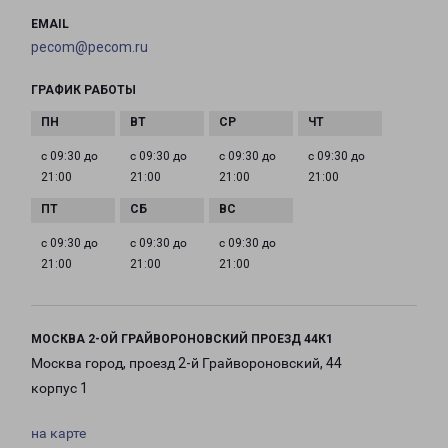
EMAIL
pecom@pecom.ru
ГРАФИК РАБОТЫ
с 09:30 до
с 09:30 до
с 09:30 до
с 09:30 до
21:00
21:00
21:00
21:00
с 09:30 до
с 09:30 до
с 09:30 до
21:00
21:00
21:00
МОСКВА 2-ОЙ ГРАЙВОРОНОВСКИЙ ПРОЕЗД 44К1
Москва город, проезд 2-й Грайвороновский, 44
корпус 1
на карте