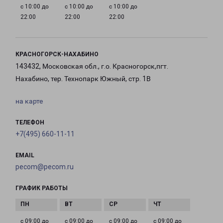
с 10:00 до
с 10:00 до
с 10:00 до
22:00
22:00
22:00
КРАСНОГОРСК-НАХАБИНО
143432, Московская обл., г.о. Красногорск,пгт.
Нахабино, тер. Технопарк Южный, стр. 1В
на карте
ТЕЛЕФОН
+7(495) 660-11-11
EMAIL
pecom@pecom.ru
ГРАФИК РАБОТЫ
с 09:00 до
с 09:00 до
с 09:00 до
с 09:00 до