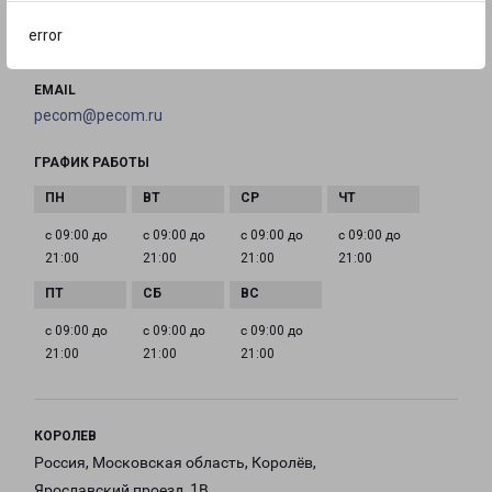
ТЕЛЕФОН
error
+7(495) 660-11-11
EMAIL
pecom@pecom.ru
ГРАФИК РАБОТЫ
с 09:00 до
с 09:00 до
с 09:00 до
с 09:00 до
21:00
21:00
21:00
21:00
с 09:00 до
с 09:00 до
с 09:00 до
21:00
21:00
21:00
КОРОЛЕВ
Россия, Московская область, Королёв,
Ярославский проезд, 1В