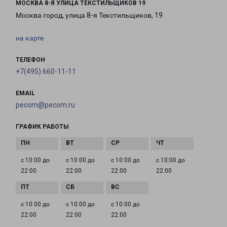
МОСКВА 8-Я УЛИЦА ТЕКСТИЛЬЩИКОВ 19
Москва город, улица 8-я Текстильщиков, 19
на карте
ТЕЛЕФОН
+7(495) 660-11-11
EMAIL
pecom@pecom.ru
ГРАФИК РАБОТЫ
с 10:00 до
с 10:00 до
с 10:00 до
с 10:00 до
22:00
22:00
22:00
22:00
с 10:00 до
с 10:00 до
с 10:00 до
22:00
22:00
22:00