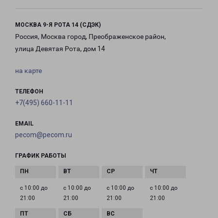
МОСКВА 9-Я РОТА 14 (СДЭК)
Россия, Москва город, Преображенское район,
улица Девятая Рота, дом 14
на карте
ТЕЛЕФОН
+7(495) 660-11-11
EMAIL
pecom@pecom.ru
ГРАФИК РАБОТЫ
с 10:00 до
с 10:00 до
с 10:00 до
с 10:00 до
21:00
21:00
21:00
21:00