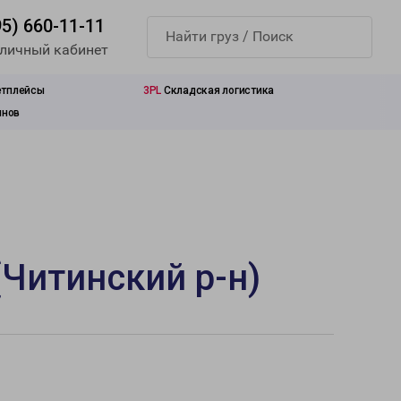
95) 660-11-11
 личный кабинет
етплейсы
3PL
Складская логистика
инов
Читинский р-н)