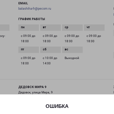
EMAIL
balashiha-fr@pecom.ru
ГРАФИК РАБОТЫ
осу­
с 09:00 до
с 09:00 до
с 09:00 до
с 09:00 до
18:00
18:00
18:00
18:00
с 09:00 до
с 10:00 до
Выходной
18:00
14:00
ДЕДОВСК МИРА 9
Дедовск, улица Мира, 9
на карте
ОШИБКА
ТЕЛЕФОН