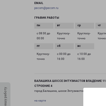
EMAIL
pecom@pecom.ru
ГРАФИК РАБОТЫ
с 08:00 до
Круглосу­
Круглосу­
Кругл
00:00
точно
точно
точно
Круглосу­
с 00:00 до
с 10:00 до
точно
16:00
16:00
БАЛАШИХА ШОССЕ ЭНТУЗИАСТОВ ВЛАДЕНИЕ 11
СТРОЕНИЕ 4
Оцените нашу работу
город Балашиха, шоссе Энтузиастов, 11 строение 4
на карте