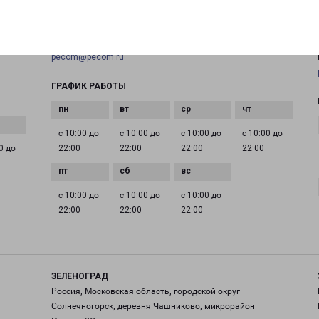
+7(495) 660-11-11
EMAIL
pecom@pecom.ru
ГРАФИК РАБОТЫ
с 10:00 до
с 10:00 до
с 10:00 до
с 10:00 до
0 до
22:00
22:00
22:00
22:00
с 10:00 до
с 10:00 до
с 10:00 до
22:00
22:00
22:00
ЗЕЛЕНОГРАД
Россия, Московская область, городской округ
Солнечногорск, деревня Чашниково, микрорайон