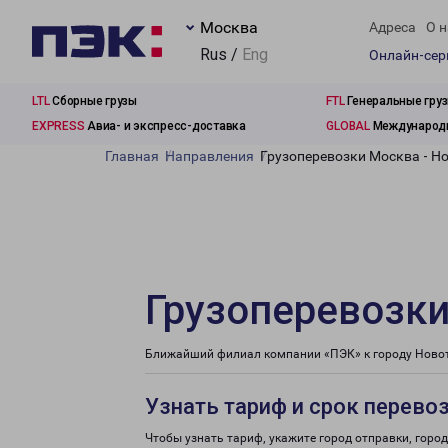
Москва
Адреса
О н
Rus /
Eng
Онлайн-се
LTL
Сборные грузы
FTL
Генеральные гру
EXPRESS
Авиа- и экспресс-доставка
GLOBAL
Международн
Главная
Направления
Грузоперевозки Москва - Но
Грузоперевозки
Ближайший филиал компании «ПЭК» к городу Новотр
Узнать тариф и срок перево
Чтобы узнать тариф, укажите город отправки, город 