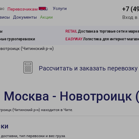
+7 (4
ас
Услуги
Перевозчикам
Вход в
рвисы
Документы
Акции
зы
RETAIL
Доставка в торговые сети и марк
ые грузоперевозки
EASYWAY
Логистика для интернет-магаз
вотроицк (Читинский р-н)
Рассчитать и заказать перевозку
 Москва - Новотроицк (
оицк (Читинский р-н) находится в Чите.
зки
доставки, тип перевозки и вес груза.