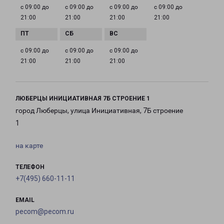
с 09:00 до
с 09:00 до
с 09:00 до
с 09:00 до
21:00
21:00
21:00
21:00
с 09:00 до
с 09:00 до
с 09:00 до
21:00
21:00
21:00
ЛЮБЕРЦЫ ИНИЦИАТИВНАЯ 7Б СТРОЕНИЕ 1
город Люберцы, улица Инициативная, 7Б строение
1
на карте
ТЕЛЕФОН
+7(495) 660-11-11
EMAIL
pecom@pecom.ru