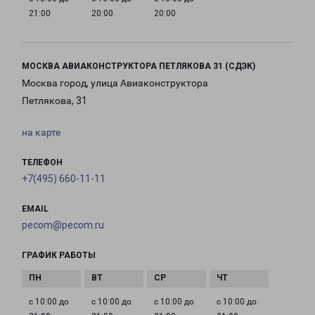
21:00
20:00
20:00
МОСКВА АВИАКОНСТРУКТОРА ПЕТЛЯКОВА 31 (СДЭК)
Москва город, улица Авиаконструктора
Петлякова, 31
на карте
ТЕЛЕФОН
+7(495) 660-11-11
EMAIL
pecom@pecom.ru
ГРАФИК РАБОТЫ
с 10:00 до
с 10:00 до
с 10:00 до
с 10:00 до