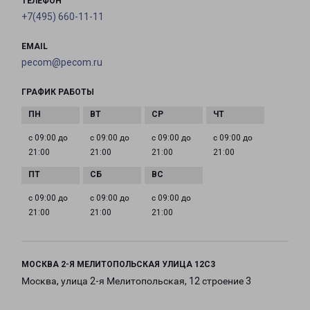
ТЕЛЕФОН
+7(495) 660-11-11
EMAIL
pecom@pecom.ru
ГРАФИК РАБОТЫ
с 09:00 до
с 09:00 до
с 09:00 до
с 09:00 до
21:00
21:00
21:00
21:00
с 09:00 до
с 09:00 до
с 09:00 до
21:00
21:00
21:00
МОСКВА 2-Я МЕЛИТОПОЛЬСКАЯ УЛИЦА 12С3
Москва, улица 2-я Мелитопольская, 12 строение 3