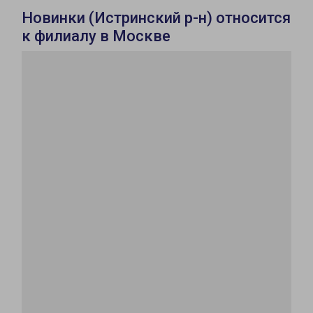
Новинки (Истринский р-н) относится
к филиалу в Москве