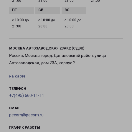
21:00
21:00
21:00
21:00
с 10:00 до
с 10:00 до
с 10:00 до
21:00
20:00
20:00
МОСКВА АВТОЗАВОДСКАЯ 23АК2 (СДЭК)
Россия, Москва город, Даниловский район, улица
Автозаводская, дом 23А, корпус 2
на карте
ТЕЛЕФОН
+7(495) 660-11-11
EMAIL
pecom@pecom.ru
ГРАФИК РАБОТЫ