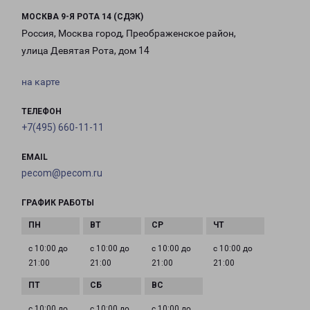
МОСКВА 9-Я РОТА 14 (СДЭК)
Россия, Москва город, Преображенское район,
улица Девятая Рота, дом 14
на карте
ТЕЛЕФОН
+7(495) 660-11-11
EMAIL
pecom@pecom.ru
ГРАФИК РАБОТЫ
с 10:00 до
с 10:00 до
с 10:00 до
с 10:00 до
21:00
21:00
21:00
21:00
с 10:00 до
с 10:00 до
с 10:00 до