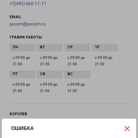
+7(495) 660-11-11
EMAIL
pecom@pecom.ru
ГРАФИК РАБОТЫ
с 09:00 до
с 09:00 до
с 09:00 до
с 09:00 до
21:00
21:00
21:00
21:00
с 09:00 до
с 09:00 до
с 09:00 до
21:00
21:00
21:00
КОРОЛЕВ
Россия, Московская область, Королёв,
×
ОШИБКА
Ярославский проезд, 1В