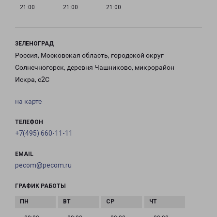
21:00
21:00
21:00
ЗЕЛЕНОГРАД
Россия, Московская область, городской округ
Солнечногорск, деревня Чашниково, микрорайон
Искра, с2С
на карте
ТЕЛЕФОН
+7(495) 660-11-11
EMAIL
pecom@pecom.ru
ГРАФИК РАБОТЫ