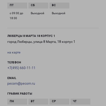
с 09:00 до
Выходной
Выходной
18:00
ЛЮБЕРЦЫ 8 МАРТА 18 КОРПУС 1
город Люберцы, улица 8 Марта, 18 корпус 1
на карте
ТЕЛЕФОН
+7(495) 660-11-11
EMAIL
pecom@pecom.ru
ГРАФИК РАБОТЫ