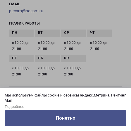
EMAIL
pecom@pecom.ru
ГРАФИК РАБОТЫ
с 10:00 до
с 10:00 до
с 10:00 до
с 10:00 до
21:00
21:00
21:00
21:00
с 10:00 до
с 10:00 до
с 10:00 до
21:00
21:00
21:00
Мы используем файлы cookie и сервисы Яндекс.Метрика, Рейтинг
МОСКВА АЗОВСКАЯ 24 КОРПУС 3
Mail
Россия, Москва город, Зюзино район, улица
Подробнее
Азовская, дом 24, корпус 3
Понятно
на карте
Оцените нашу работу
Услуги
Сервисы
Меню
Кабинет
Контакты