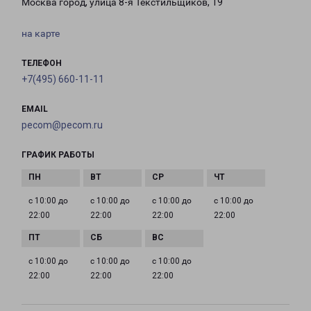
Москва город, улица 8-я Текстильщиков, 19
на карте
ТЕЛЕФОН
+7(495) 660-11-11
EMAIL
pecom@pecom.ru
ГРАФИК РАБОТЫ
с 10:00 до
с 10:00 до
с 10:00 до
с 10:00 до
22:00
22:00
22:00
22:00
с 10:00 до
с 10:00 до
с 10:00 до
22:00
22:00
22:00