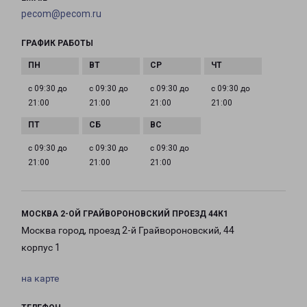
pecom@pecom.ru
ГРАФИК РАБОТЫ
с 09:30 до
с 09:30 до
с 09:30 до
с 09:30 до
21:00
21:00
21:00
21:00
с 09:30 до
с 09:30 до
с 09:30 до
21:00
21:00
21:00
МОСКВА 2-ОЙ ГРАЙВОРОНОВСКИЙ ПРОЕЗД 44К1
Москва город, проезд 2-й Грайвороновский, 44
корпус 1
на карте