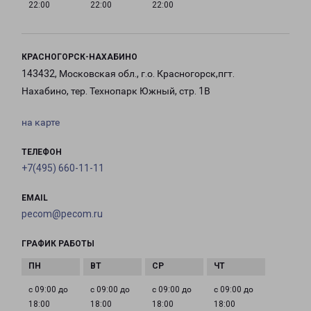
22:00
22:00
22:00
КРАСНОГОРСК-НАХАБИНО
143432, Московская обл., г.о. Красногорск,пгт.
Нахабино, тер. Технопарк Южный, стр. 1В
на карте
ТЕЛЕФОН
+7(495) 660-11-11
EMAIL
pecom@pecom.ru
ГРАФИК РАБОТЫ
с 09:00 до
с 09:00 до
с 09:00 до
с 09:00 до
18:00
18:00
18:00
18:00