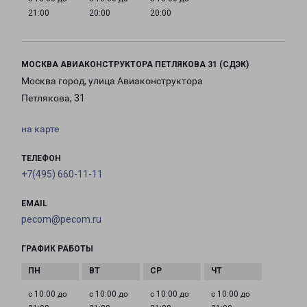
21:00
20:00
20:00
МОСКВА АВИАКОНСТРУКТОРА ПЕТЛЯКОВА 31 (СДЭК)
Москва город, улица Авиаконструктора
Петлякова, 31
на карте
ТЕЛЕФОН
+7(495) 660-11-11
EMAIL
pecom@pecom.ru
ГРАФИК РАБОТЫ
с 10:00 до
с 10:00 до
с 10:00 до
с 10:00 до