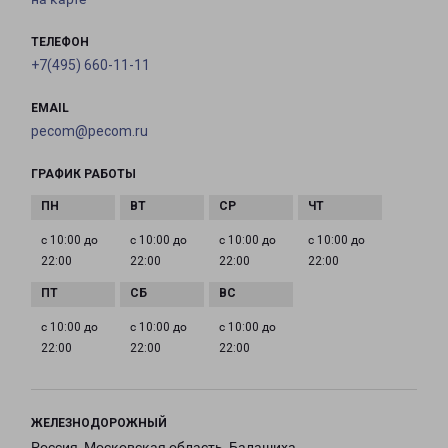
ТЕЛЕФОН
+7(495) 660-11-11
EMAIL
pecom@pecom.ru
ГРАФИК РАБОТЫ
с 10:00 до
с 10:00 до
с 10:00 до
с 10:00 до
22:00
22:00
22:00
22:00
с 10:00 до
с 10:00 до
с 10:00 до
22:00
22:00
22:00
ЖЕЛЕЗНОДОРОЖНЫЙ
Россия, Московская область, Балашиха,