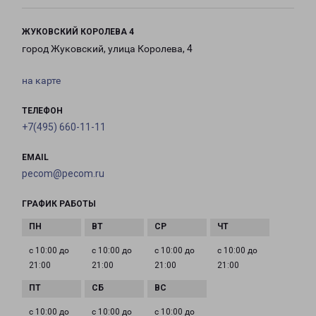
ЖУКОВСКИЙ КОРОЛЕВА 4
город Жуковский, улица Королева, 4
на карте
ТЕЛЕФОН
+7(495) 660-11-11
EMAIL
pecom@pecom.ru
ГРАФИК РАБОТЫ
с 10:00 до
с 10:00 до
с 10:00 до
с 10:00 до
21:00
21:00
21:00
21:00
с 10:00 до
с 10:00 до
с 10:00 до