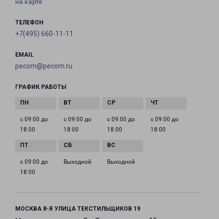
на карте
ТЕЛЕФОН
+7(495) 660-11-11
EMAIL
pecom@pecom.ru
ГРАФИК РАБОТЫ
с 09:00 до
с 09:00 до
с 09:00 до
с 09:00 до
18:00
18:00
18:00
18:00
с 09:00 до
Выходной
Выходной
18:00
МОСКВА 8-Я УЛИЦА ТЕКСТИЛЬЩИКОВ 19