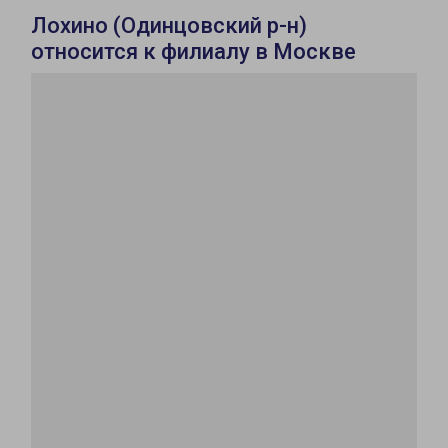
Лохино (Одинцовский р-н)
относится к филиалу в Москве