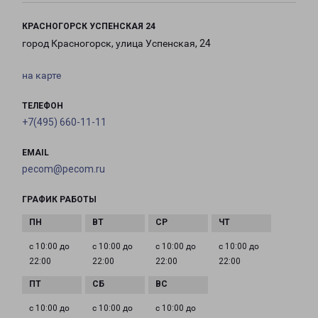
КРАСНОГОРСК УСПЕНСКАЯ 24
город Красногорск, улица Успенская, 24
на карте
ТЕЛЕФОН
+7(495) 660-11-11
EMAIL
pecom@pecom.ru
ГРАФИК РАБОТЫ
с 10:00 до
с 10:00 до
с 10:00 до
с 10:00 до
22:00
22:00
22:00
22:00
с 10:00 до
с 10:00 до
с 10:00 до