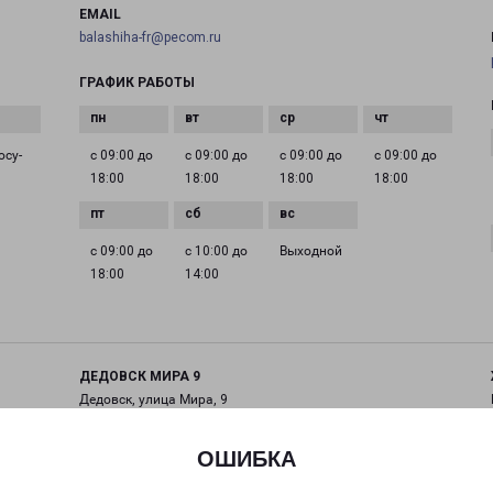
EMAIL
balashiha-fr@pecom.ru
ГРАФИК РАБОТЫ
осу­
с 09:00 до
с 09:00 до
с 09:00 до
с 09:00 до
18:00
18:00
18:00
18:00
с 09:00 до
с 10:00 до
Выходной
18:00
14:00
ДЕДОВСК МИРА 9
Дедовск, улица Мира, 9
на карте
ОШИБКА
ТЕЛЕФОН