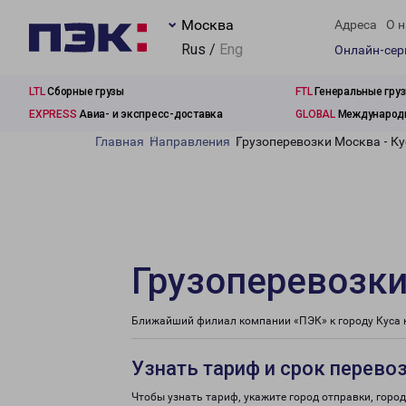
Москва
Адреса
О н
Rus /
Eng
Онлайн-се
LTL
Сборные грузы
FTL
Генеральные гру
EXPRESS
Авиа- и экспресс-доставка
GLOBAL
Международн
Главная
Направления
Грузоперевозки Москва - Ку
Грузоперевозки
Ближайший филиал компании «ПЭК» к городу Куса н
Узнать тариф и срок перево
Чтобы узнать тариф, укажите город отправки, город 