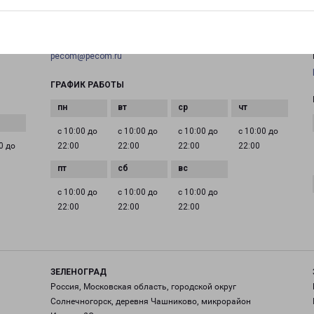
+7(495) 660-11-11
EMAIL
pecom@pecom.ru
ГРАФИК РАБОТЫ
с 10:00 до
с 10:00 до
с 10:00 до
с 10:00 до
0 до
22:00
22:00
22:00
22:00
с 10:00 до
с 10:00 до
с 10:00 до
22:00
22:00
22:00
ЗЕЛЕНОГРАД
Россия, Московская область, городской округ
Солнечногорск, деревня Чашниково, микрорайон