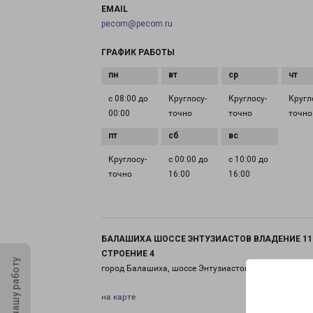
EMAIL
pecom@pecom.ru
ГРАФИК РАБОТЫ
с 08:00 до
Круглосу­
Круглосу­
Кругл
00:00
точно
точно
точно
Круглосу­
с 00:00 до
с 10:00 до
точно
16:00
16:00
БАЛАШИХА ШОССЕ ЭНТУЗИАСТОВ ВЛАДЕНИЕ 11
СТРОЕНИЕ 4
Оцените нашу работу
город Балашиха, шоссе Энтузиастов, 11 строение 4
на карте