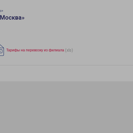
с»
«Москва»
(xls)
Тарифы на перевозку из филиала