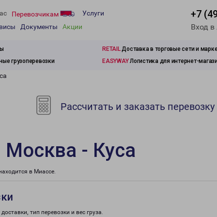
+7 (4
ас
Услуги
Перевозчикам
Вход в
рвисы
Документы
Акции
зы
RETAIL
Доставка в торговые сети и марк
ые грузоперевозки
EASYWAY
Логистика для интернет-магаз
са
Рассчитать и заказать перевозку
 Москва - Куса
аходится в Миассе.
зки
доставки, тип перевозки и вес груза.