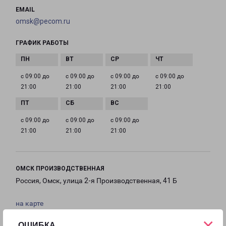
EMAIL
omsk@pecom.ru
ГРАФИК РАБОТЫ
с 09:00 до
с 09:00 до
с 09:00 до
с 09:00 до
21:00
21:00
21:00
21:00
с 09:00 до
с 09:00 до
с 09:00 до
21:00
21:00
21:00
ОМСК ПРОИЗВОДСТВЕННАЯ
Россия, Омск, улица 2-я Производственная, 41 Б
на карте
×
ОШИБКА
ТЕЛЕФОН