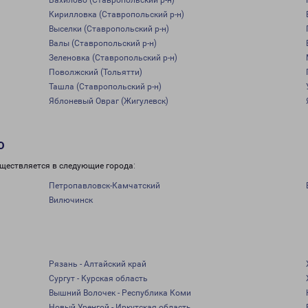
Бахилово (Ставропольский р-н)
Кирилловка (Ставропольский р-н)
Выселки (Ставропольский р-н)
Валы (Ставропольский р-н)
Зеленовка (Ставропольский р-н)
Поволжский (Тольятти)
Ташла (Ставропольский р-н)
Яблоневый Овраг (Жигулевск)
ю
уществляется в следующие города:
Петропавловск-Камчатский
Вилючинск
Рязань - Алтайский край
Сургут - Курская область
Вышний Волочек - Республика Коми
Новый Уренгой - Иркутская область