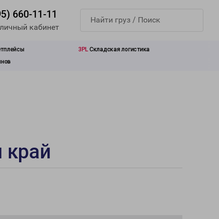
95) 660-11-11
 личный кабинет
етплейсы
3PL
Складская логистика
инов
 край