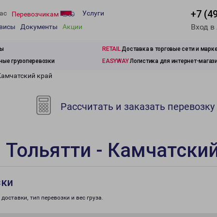
+7 (4
ас
Услуги
Перевозчикам
Вход в
рвисы
Документы
Акции
зы
RETAIL
Доставка в торговые сети и марк
ые грузоперевозки
EASYWAY
Логистика для интернет-магаз
Камчатский край
Рассчитать и заказать перевозку
 Тольятти - Камчатский
зки
доставки, тип перевозки и вес груза.