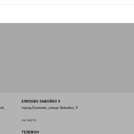
ЕЛИЗОВО ЗАВОЙКО 5
ий,
город Елизово, улица Завойко, 5
на карте
ТЕЛЕФОН