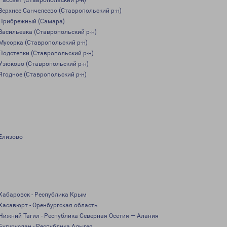
Рассвет (Ставропольский р-н)
Верхнее Санчелеево (Ставропольский р-н)
Прибрежный (Самара)
Васильевка (Ставропольский р-н)
Мусорка (Ставропольский р-н)
Подстепки (Ставропольский р-н)
Узюково (Ставропольский р-н)
Ягодное (Ставропольский р-н)
Елизово
Хабаровск - Республика Крым
Хасавюрт - Оренбургская область
Нижний Тагил - Республика Северная Осетия — Алания
Бугуруслан - Республика Адыгея