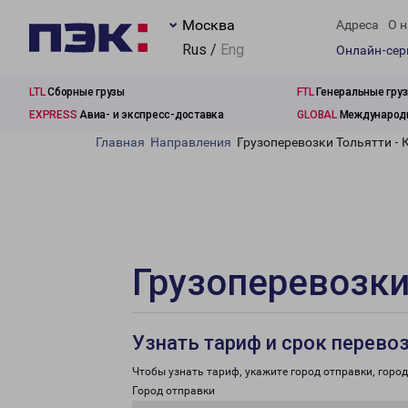
Москва
Адреса
О н
Rus /
Eng
Онлайн-се
LTL
Сборные грузы
FTL
Генеральные гру
EXPRESS
Авиа- и экспресс-доставка
GLOBAL
Международн
Главная
Направления
Грузоперевозки Тольятти - 
Грузоперевозки
Узнать тариф и срок перево
Чтобы узнать тариф, укажите город отправки, город 
Город отправки