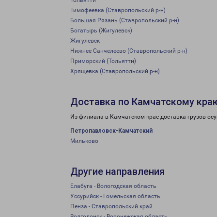
Тольятти
Тимофеевка (Ставропольский р-н)
Большая Рязань (Ставропольский р-н)
Богатырь (Жигулевск)
Жигулевск
Нижнее Санчелеево (Ставропольский р-н)
Приморский (Тольятти)
Хрящевка (Ставропольский р-н)
Доставка по Камчатскому кра
Из филиала в Камчатском крае доставка грузов ос
Петропавловск-Камчатский
Мильково
Другие направления
Елабуга - Вологодская область
Уссурийск - Гомельская область
Пенза - Ставропольский край
Волгодонск - Воронежская область