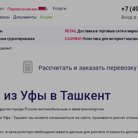
+7 (4
ас
Услуги
Перевозчикам
Вход в
рвисы
Документы
Акции
зы
RETAIL
Доставка в торговые сети и марк
ые грузоперевозки
EASYWAY
Логистика для интернет-магаз
ашкент
Рассчитать и заказать перевозку
 из Уфы в Ташкент
 другие города России автомобильным и авиатранспортом.
 Уфа - Ташкент вы можете ознакомиться на сайте, произвести расчет стои
ент, в калькуляторе необходимо ввести данные для расчета стоимости достав