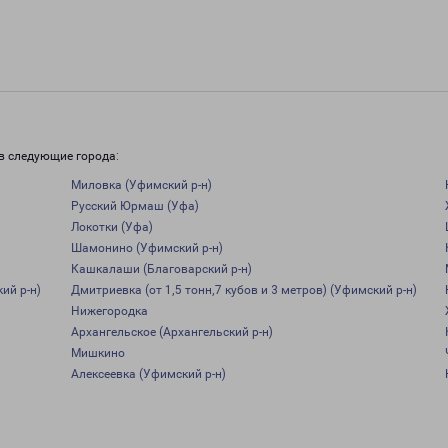
в следующие города:
Миловка (Уфимский р-н)
Русский Юрмаш (Уфа)
Локотки (Уфа)
Шамонино (Уфимский р-н)
Кашкалаши (Благоварский р-н)
ий р-н)
Дмитриевка (от 1,5 тонн,7 кубов и 3 метров) (Уфимский р-н)
Нижегородка
Архангельское (Архангельский р-н)
Мишкино
Алексеевка (Уфимский р-н)