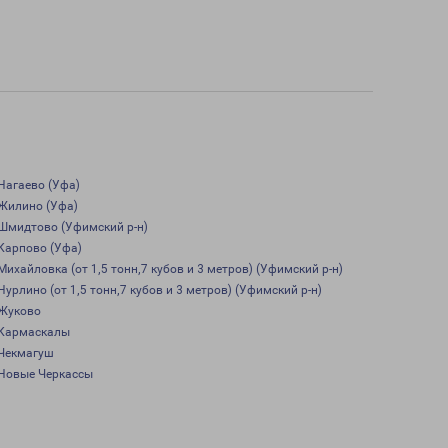
Нагаево (Уфа)
Жилино (Уфа)
Шмидтово (Уфимский р-н)
Карпово (Уфа)
Михайловка (от 1,5 тонн,7 кубов и 3 метров) (Уфимский р-н)
Нурлино (от 1,5 тонн,7 кубов и 3 метров) (Уфимский р-н)
Жуково
Кармаскалы
Чекмагуш
Новые Черкассы