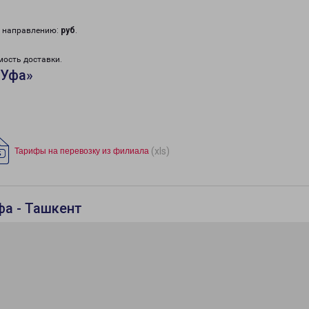
у направлению:
руб
.
мость доставки.
«Уфа»
(xls)
Тарифы на перевозку из филиала
фа - Ташкент