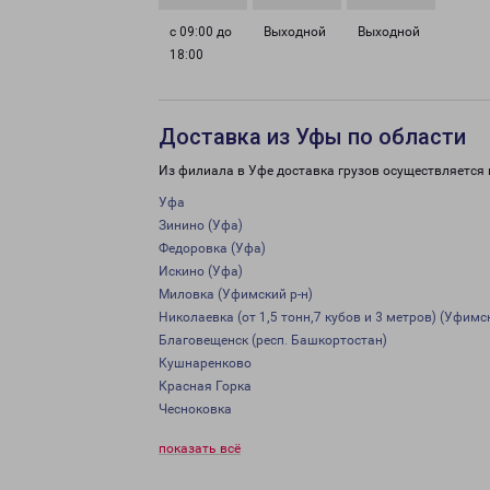
с 09:00 до
Выходной
Выходной
18:00
Доставка из Уфы по области
Из филиала в Уфе доставка грузов осуществляется 
Уфа
Зинино (Уфа)
Федоровка (Уфа)
Искино (Уфа)
Миловка (Уфимский р-н)
Николаевка (от 1,5 тонн,7 кубов и 3 метров) (Уфимск
Благовещенск (респ. Башкортостан)
Кушнаренково
Красная Горка
Чесноковка
показать всё