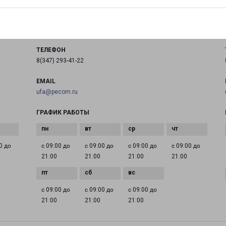
город Уфа, улица Бакалинская, 19
на карте
ТЕЛЕФОН
8(347) 293-41-22
EMAIL
ufa@pecom.ru
ГРАФИК РАБОТЫ
0 до
с 09:00 до
с 09:00 до
с 09:00 до
с 09:00 до
21:00
21:00
21:00
21:00
с 09:00 до
с 09:00 до
с 09:00 до
21:00
21:00
21:00