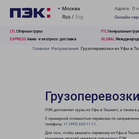
Москва
Адреса
О н
Rus /
Eng
Онлайн-се
LTL
Сборные грузы
FTL
Генеральные гру
EXPRESS
Авиа- и экспресс-доставка
GLOBAL
Международн
Главная
Направления
Грузоперевозки из Уфы в Т
Грузоперевозки
ПЭК доставляет грузы из Уфы в Ташкент, а также в
С примерной стоимостью перевозки по направлению
телефону:
+7 (495) 660-11-11
.
Для того, чтобы заказать перевозку из Уфы в Ташк
уточнения деталей свяжется специалист ПЭК.