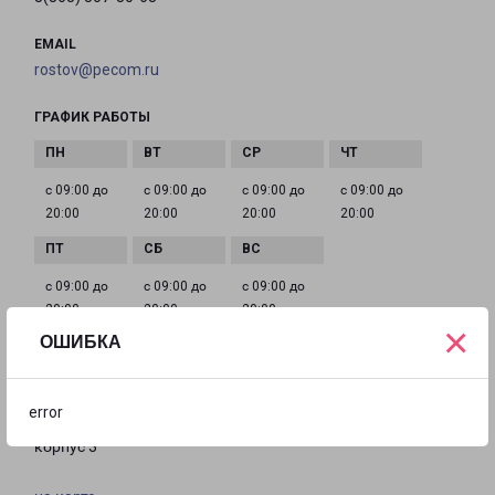
EMAIL
rostov@pecom.ru
ГРАФИК РАБОТЫ
с 09:00 до
с 09:00 до
с 09:00 до
с 09:00 до
20:00
20:00
20:00
20:00
с 09:00 до
с 09:00 до
с 09:00 до
20:00
20:00
20:00
×
ОШИБКА
РОСТОВ-НА-ДОНУ ДОБРОВОЛЬСКОГО З6/3
error
город Ростов-на-Дону, улица Добровольского, 36
корпус 3